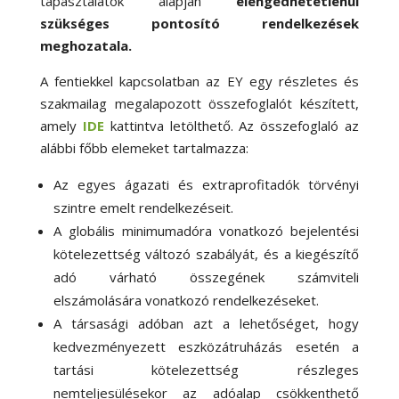
tapasztalatok alapján
elengedhetetlenül
szükséges pontosító rendelkezések
meghozatala.
A fentiekkel kapcsolatban az EY egy részletes és
szakmailag megalapozott összefoglalót készített,
amely
IDE
kattintva letölthető. Az összefoglaló az
alábbi főbb elemeket tartalmazza:
Az egyes ágazati és extraprofitadók törvényi
szintre emelt rendelkezéseit.
A globális minimumadóra vonatkozó bejelentési
kötelezettség változó szabályát, és a kiegészítő
adó várható összegének számviteli
elszámolására vonatkozó rendelkezéseket.
A társasági adóban azt a lehetőséget, hogy
kedvezményezett eszközátruházás esetén a
tartási kötelezettség részleges
nemteljesülésekor az adóalap csökkenthető