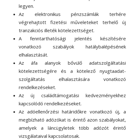
legyen.
Az elektronikus pénzszámlák terhére
végrehajtott fizetési műveleteket terhelő új
tranzakciós illeték kötelezettséget.
A fenntarthatósági jelentés készítésére
vonatkozó szabályok hatálybalépésének
elhalasztását.
Az áfa alanyok bővülő adatszolgáltatási
kötelezettségére és a kötelező nyugtaadat-
szolgáltatás elhalasztására vonatkozó
rendelkezéseket.
Az új családtámogatási kedvezményekhez
kapcsolódó rendelkezéseket.
Az adóellenőrzési határidőkre vonatkozó új, a
megbízható adózókat is érintő azon szabályokat,
amelyek a láncügyletek több adózót érintő
vizsgálataival kapcsolatosak.