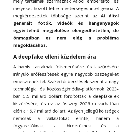
mely tartalmak származnak valódi emberektől, és
melyeket hozott létre mesterséges intelligencia. A
megkérdezettek többsége szerint az
AI által
generált fotók, videók és hanganyagok
egyértelmű megjelölése elengedhetetlen, de
önmagában ez nem elég a probléma
megoldásához.
A deepfake elleni küzdelem ára
A hamis tartalmak felismerésére és kiszűrésére
irányuló erőfeszítések egyre nagyobb összegeket
emésztenek fel. Szakértői becslések szerint a nagy
technológiai és közösségimédia-platformok 2023-
ban 5,5 milliárd dollárt fordítottak a deepfake-ek
kiszűrésére, és ez az összeg 2026-ra várhatóan
eléri a 15,7 milliárd dollárt. Az ilyen jellegű költségek
nemcsak a vállalatokat érintik, hanem a
fogyasztóknak, a hirdetőknek és a