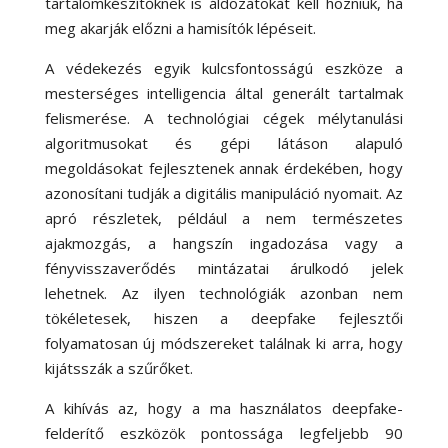
tartalomkészítőknek is áldozatokat kell hozniuk, ha
meg akarják előzni a hamisítók lépéseit.
A védekezés egyik kulcsfontosságú eszköze a
mesterséges intelligencia által generált tartalmak
felismerése. A technológiai cégek mélytanulási
algoritmusokat és gépi látáson alapuló
megoldásokat fejlesztenek annak érdekében, hogy
azonosítani tudják a digitális manipuláció nyomait. Az
apró részletek, például a nem természetes
ajakmozgás, a hangszín ingadozása vagy a
fényvisszaverődés mintázatai árulkodó jelek
lehetnek. Az ilyen technológiák azonban nem
tökéletesek, hiszen a deepfake fejlesztői
folyamatosan új módszereket találnak ki arra, hogy
kijátsszák a szűrőket.
A kihívás az, hogy a ma használatos deepfake-
felderítő eszközök pontossága legfeljebb 90