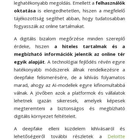
leghatékonyabb megoldás. Emellett a
felhasználók
oktatása
is elengedhetetlen, hiszen a megfelelő
tájékozottság segíthet abban, hogy tudatosabban
fogyasszák az online tartalmakat.
A digitális bizalom megőrzése minden szereplő
érdeke, hiszen
a hiteles tartalmak és a
megbízható információk jelentik az online tér
egyik alapját
. A technológiai fejlődés révén egyre
hatékonyabb módszerek állnak rendelkezésre a
deepfake felismerésére, de a kihívás folyamatos
marad, ahogy az AI-modellek egyre kifinomultabbá
válnak. A jövőben azok a platformok és vállalatok
lehetnek igazán sikeresek, amelyek képesek
megteremteni a biztonságos és megbízható
digitális környezet feltételeit.
A deepfake elleni küzdelem kihívásairól és
lehetőségeiről további részletek a
Deloitte