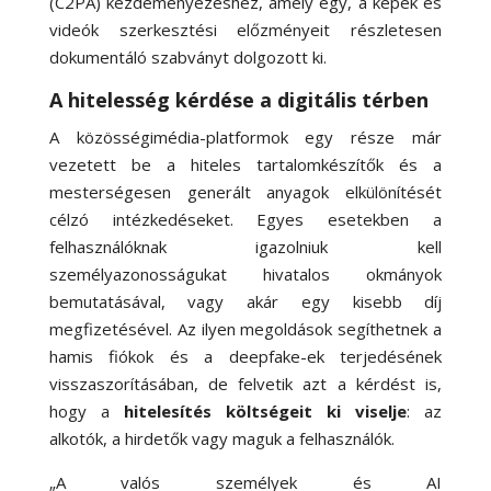
(C2PA) kezdeményezéshez, amely egy, a képek és
videók szerkesztési előzményeit részletesen
dokumentáló szabványt dolgozott ki.
A hitelesség kérdése a digitális térben
A közösségimédia-platformok egy része már
vezetett be a hiteles tartalomkészítők és a
mesterségesen generált anyagok elkülönítését
célzó intézkedéseket. Egyes esetekben a
felhasználóknak igazolniuk kell
személyazonosságukat hivatalos okmányok
bemutatásával, vagy akár egy kisebb díj
megfizetésével. Az ilyen megoldások segíthetnek a
hamis fiókok és a deepfake-ek terjedésének
visszaszorításában, de felvetik azt a kérdést is,
hogy a
hitelesítés költségeit ki viselje
: az
alkotók, a hirdetők vagy maguk a felhasználók.
„A valós személyek és AI