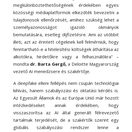
megkülönböztethetőségének érdekében egyes
közösségi médiaplatformok elkezdték bevezetni a
tulajdonosok ellenőrzését, amihez szükség lehet a
személyazonosságot igazoló okmányok
bemutatására, esetleg díjfizetésre. Ami az utóbbit
illeti, azt az érintett cégeknek kell felmérniük, hogy
fenntartható-e a hitelesítési költségek áthárítása az
alkotókra, hirdetőkre vagy a felhasználókra” –
mondta
dr. Barta Gergő,
a Deloitte Magyarország
vezető AI menedzsere és szakértője.
A deepfake elleni fellépés nem csupán technológiai
kihívás, hanem szabályozási és oktatási kérdés is.
Az Egyesült Államok és az Európai Unió már hozott
intézkedéseket annak érdekében, hogy
visszaszorítsa az AI által generált félrevezető
tartalmak terjedését, de a szakértők szerint egy
globális szabályozási rendszer lenne a