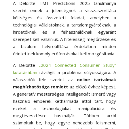
A Deloitte TMT Predictions 2025 tanulmánya
szerint ennek a jelenségnek a visszaszorítása
költséges és összetett feladat, amelyben a
technológiai vállalatoknak, a tartalomgyártóknak, a
hirdetőknek és a felhasználóknak egyaránt
szerepet kell vállalniuk. A hitelesség megőrzése és
a bizalom helyreállítása érdekében minden
érintettnek komoly erőforrásokat kell mozgósítania.
A Deloitte
„2024 Connected Consumer Study”
kutatásában
rávilágít a probléma súlyosságára. A
válaszadók fele szerint az
online tartalmak
megbízhatósága romlott
az előző évhez képest.
A generatív mesterséges intelligenciát ismerő vagy
használó emberek kétharmada attól tart, hogy
ezeket a technológiákat manipulációra és
megtévesztésre használják. Többen arról
számoltak be, hogy egyre nehezebb felismerni,