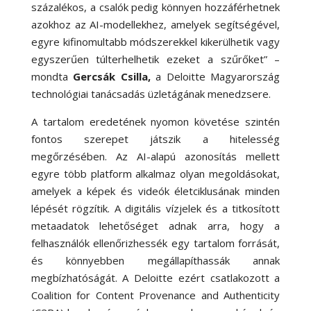
százalékos, a csalók pedig könnyen hozzáférhetnek
azokhoz az AI-modellekhez, amelyek segítségével,
egyre kifinomultabb módszerekkel kikerülhetik vagy
egyszerűen túlterhelhetik ezeket a szűrőket” –
mondta
Gercsák Csilla,
a Deloitte Magyarország
technológiai tanácsadás üzletágának menedzsere.
A tartalom eredetének nyomon követése szintén
fontos szerepet játszik a hitelesség
megőrzésében. Az AI-alapú azonosítás mellett
egyre több platform alkalmaz olyan megoldásokat,
amelyek a képek és videók életciklusának minden
lépését rögzítik. A digitális vízjelek és a titkosított
metaadatok lehetőséget adnak arra, hogy a
felhasználók ellenőrizhessék egy tartalom forrását,
és könnyebben megállapíthassák annak
megbízhatóságát. A Deloitte ezért csatlakozott a
Coalition for Content Provenance and Authenticity