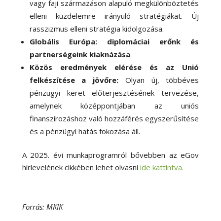
vagy faji származáson alapuló megkülönböztetés
elleni küzdelemre irányuló stratégiákat. Új
rasszizmus elleni stratégia kidolgozása.
Globális Európa: diplomáciai erőnk és
partnerségeink kiaknázása
Közös eredmények elérése és az Unió
felkészítése a jövőre:
Olyan új, többéves
pénzügyi keret előterjesztésének tervezése,
amelynek középpontjában az uniós
finanszírozáshoz való hozzáférés egyszerűsítése
és a pénzügyi hatás fokozása áll.
A 2025. évi munkaprogramról bővebben az eGov
hírlevelének cikkében lehet olvasni
ide kattintva.
Forrás: MKIK