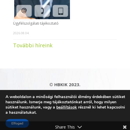
Ügyfélszolgálati tájékoztató
2026.08.04.
További híreink
© HBKIK 2023.
Adatkezelési tájékoztató
|
Impresszum
|
A weboldalon a minőségi felhasználói élmény érdekében sütiket
Kapcsolat
|
Honlaptérkép
használunk. Ismerje meg tájékoztatónkat arról, hogy milyen
sütiket használunk, vagy a
beállítások
résznél ki lehet kapcsolni
a használatukat.
Elfogad
Share This