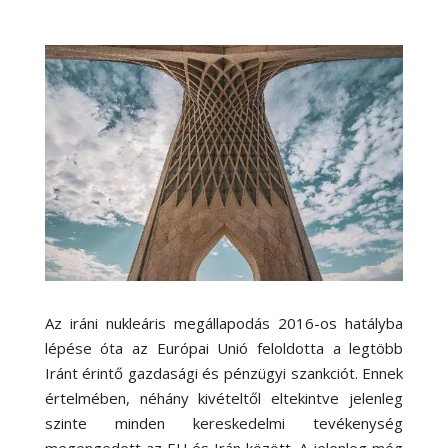
Az iráni nukleáris megállapodás 2016-os hatályba
lépése óta az Európai Unió feloldotta a legtöbb
Iránt érintő gazdasági és pénzügyi szankciót. Ennek
értelmében, néhány kivételtől eltekintve jelenleg
szinte minden kereskedelmi tevékenység
megengedett az EU és Irán között. A jelenleg még