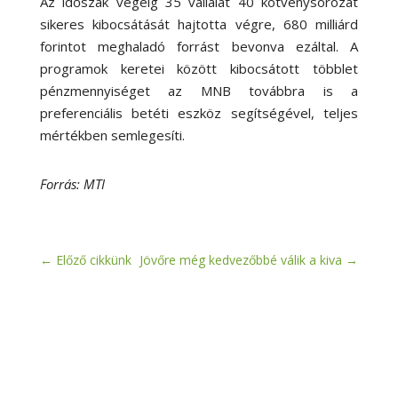
Az időszak végéig 35 vállalat 40 kötvénysorozat
sikeres kibocsátását hajtotta végre, 680 milliárd
forintot meghaladó forrást bevonva ezáltal. A
programok keretei között kibocsátott többlet
pénzmennyiséget az MNB továbbra is a
preferenciális betéti eszköz segítségével, teljes
mértékben semlegesíti.
Forrás: MTI
←
Előző cikkünk
Jövőre még kedvezőbbé válik a kiva
→