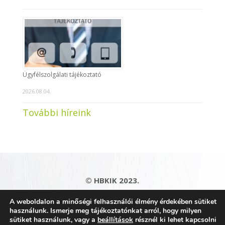
Ügyfélszolgálati tájékoztató
2026.08.04.
További híreink
© HBKIK 2023.
Adatkezelési tájékoztató
|
Impresszum
|
A weboldalon a minőségi felhasználói élmény érdekében sütiket
Kapcsolat
|
Honlaptérkép
használunk. Ismerje meg tájékoztatónkat arról, hogy milyen
sütiket használunk, vagy a
beállítások
résznél ki lehet kapcsolni