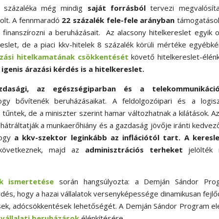
 százaléka még mindig
saját forrásból
tervezi megvalósíta
volt. A fennmaradó
22 százalék fele-fele arányban
támogatások
i finanszírozni a beruházásait. Az alacsony hitelkereslet egyik 
eslet, de a piaci kkv-hitelek 8 százalék körüli mértéke egyébké
zási hitelkamatának csökkentését
követő hitelkereslet-élén
igenis árazási kérdés is a hitelkereslet.
dasági, az egészségiparban és a telekommunikáci
ogy bővítenék beruházásaikat. A feldolgozóipari és a logiszt
űntek, de a miniszter szerint hamar változhatnak a kilátások. Az
hátráltatják a munkaerőhiány és a gazdaság jövője iránti kedvez
hogy
a kkv-szektor leginkább az inflációtól tart. A
keresle
következnek, majd az
adminisztrációs terheket
jelölték
k ismertetése
során hangsúlyozta: a Demján Sándor Pro
rdés, hogy a hazai vállalatok versenyképessége dinamikusan fejlő
ések, adócsökkentések lehetőségét. A Demján Sándor Program e
a
vállalati beruházások
élénkítésére.