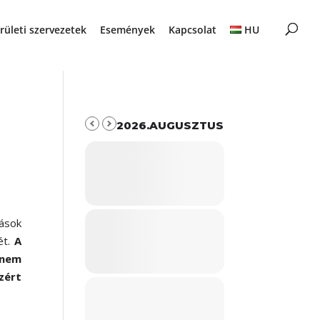
rületi szervezetek
Események
Kapcsolat
HU
2026.AUGUSZTUS
ások
ét.
A
 nem
zért