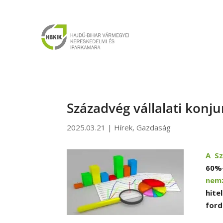
Századvég vállalati konj
2025.03.21
|
Hírek
,
Gazdaság
A S
60%-
nemz
hite
ford