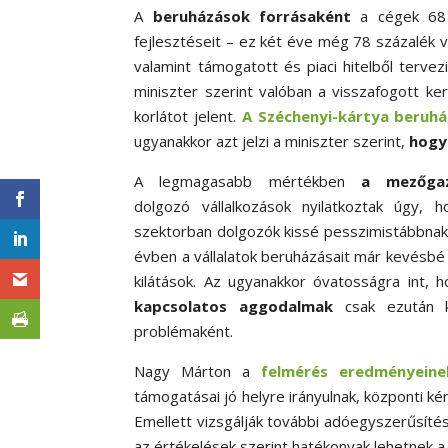
A
beruházások forrásaként
a cégek 68
fejlesztéseit – ez két éve még 78 százalék 
valamint támogatott és piaci hitelből tervez
miniszter szerint valóban a visszafogott ker
korlátot jelent.
A Széchenyi-kártya beruhá
ugyanakkor azt jelzi a miniszter szerint,
hogy 
A legmagasabb mértékben
a mezőgaz
dolgozó vállalkozások nyilatkoztak úgy, h
szektorban dolgozók kissé pesszimistábbnak t
évben a vállalatok beruházásait már kevésbé 
kilátások. Az ugyanakkor óvatosságra int, 
kapcsolatos aggodalmak
csak ezután 
problémaként.
Nagy Márton a
felmérés eredményeine
támogatásai jó helyre irányulnak, központi ké
Emellett vizsgálják további adóegyszerűsít
az értékelések szerint hatékonyak lehetnek 