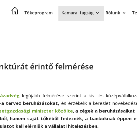
Tőkeprogram
Kamarai tagság
Rólunk
Te
unktúrát érintő felmérése
zázadvég
legújabb felmérése szerint a kis- és középvállalkoz
a tervez beruházásokat,
és érzékelik a kereslet növekedés
etgazdasági miniszter közölte
, a cégek a beruházásaikat
lből, hanem saját tőkéből fedeznék, a bankoknak éppen e
ulatot kell elérniük a vállalati hitelezésben.