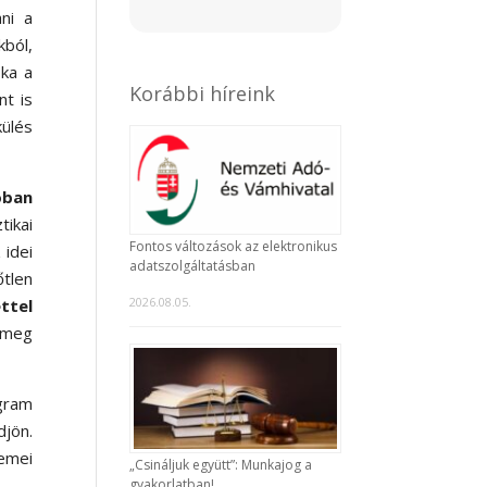
ni a
ból,
oka a
Korábbi híreink
nt is
külés
óban
ikai
Fontos változások az elektronikus
 idei
adatszolgáltatásban
őtlen
2026.08.05.
ttel
 meg
gram
djön.
lemei
„Csináljuk együtt”: Munkajog a
gyakorlatban!