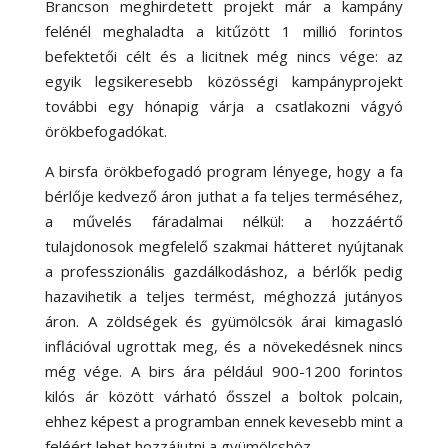
Brancson meghirdetett projekt már a kampány
felénél meghaladta a kitűzött 1 millió forintos
befektetői célt és a licitnek még nincs vége: az
egyik legsikeresebb közösségi kampányprojekt
további egy hónapig várja a csatlakozni vágyó
örökbefogadókat.
A birsfa örökbefogadó program lényege, hogy a fa
bérlője kedvező áron juthat a fa teljes terméséhez,
a művelés fáradalmai nélkül: a hozzáértő
tulajdonosok megfelelő szakmai hátteret nyújtanak
a professzionális gazdálkodáshoz, a bérlők pedig
hazavihetik a teljes termést, méghozzá jutányos
áron. A zöldségek és gyümölcsök árai kimagasló
inflációval ugrottak meg, és a növekedésnek nincs
még vége. A birs ára például 900-1200 forintos
kilós ár között várható ősszel a boltok polcain,
ehhez képest a programban ennek kevesebb mint a
feléért lehet hozzájutni a gyümölcshöz.