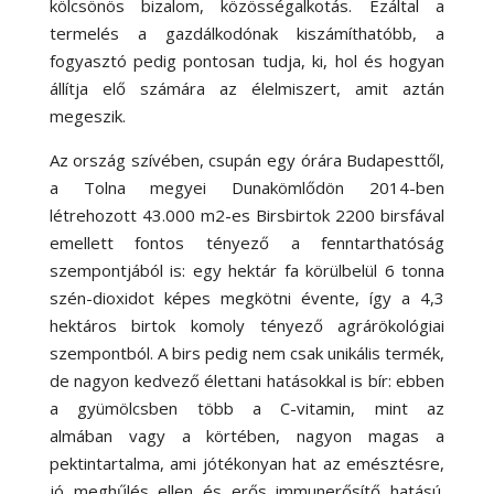
kölcsönös bizalom, közösségalkotás. Ezáltal a
termelés a gazdálkodónak kiszámíthatóbb, a
fogyasztó pedig pontosan tudja, ki, hol és hogyan
állítja elő számára az élelmiszert, amit aztán
megeszik.
Az ország szívében, csupán egy órára Budapesttől,
a Tolna megyei Dunakömlődön 2014-ben
létrehozott 43.000 m2-es Birsbirtok 2200 birsfával
emellett fontos tényező a fenntarthatóság
szempontjából is: egy hektár fa körülbelül 6 tonna
szén-dioxidot képes megkötni évente, így a 4,3
hektáros birtok komoly tényező agrárökológiai
szempontból. A birs pedig nem csak unikális termék,
de nagyon kedvező élettani hatásokkal is bír: ebben
a gyümölcsben több a C-vitamin, mint az
almában vagy a körtében, nagyon magas a
pektintartalma, ami jótékonyan hat az emésztésre,
jó meghűlés ellen és erős immunerősítő hatású.