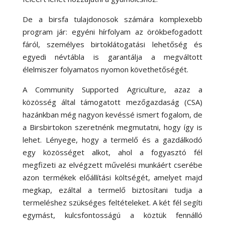
De a birsfa tulajdonosok számára komplexebb
program jár: egyéni hírfolyam az örökbefogadott
fáról, személyes birtoklátogatási lehetőség és
egyedi névtábla is garantálja a megváltott
élelmiszer folyamatos nyomon követhetőségét.
A Community Supported Agriculture, azaz a
közösség által támogatott mezőgazdaság (CSA)
hazánkban még nagyon kevéssé ismert fogalom, de
a Birsbirtokon szeretnénk megmutatni, hogy így is
lehet. Lényege, hogy a termelő és a gazdálkodó
egy közösséget alkot, ahol a fogyasztó fél
megfizeti az elvégzett művelési munkáért cserébe
azon termékek előállítási költségét, amelyet majd
megkap, ezáltal a termelő biztosítani tudja a
termeléshez szükséges feltételeket. A két fél segíti
egymást, kulcsfontosságú a köztük fennálló