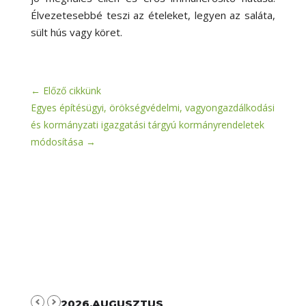
Élvezetesebbé teszi az ételeket, legyen az saláta,
sült hús vagy köret.
←
Előző cikkünk
Egyes építésügyi, örökségvédelmi, vagyongazdálkodási
és kormányzati igazgatási tárgyú kormányrendeletek
módosítása
→
2026.AUGUSZTUS