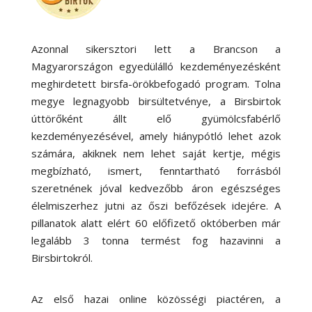
Azonnal sikersztori lett a Brancson a
Magyarországon egyedülálló kezdeményezésként
meghirdetett birsfa-örökbefogadó program. Tolna
megye legnagyobb birsültetvénye, a Birsbirtok
úttörőként állt elő gyümölcsfabérlő
kezdeményezésével, amely hiánypótló lehet azok
számára, akiknek nem lehet saját kertje, mégis
megbízható, ismert, fenntartható forrásból
szeretnének jóval kedvezőbb áron egészséges
élelmiszerhez jutni az őszi befőzések idejére. A
pillanatok alatt elért 60 előfizető októberben már
legalább 3 tonna termést fog hazavinni a
Birsbirtokról.
Az első hazai online közösségi piactéren, a