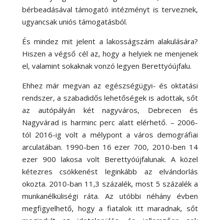
bérbeadásával támogató intézményt is terveznek,
ugyancsak uniós támogatásból.
És mindez mit jelent a lakosságszám alakulására?
Hiszen a végső cél az, hogy a helyiek ne menjenek
el, valamint sokaknak vonzó legyen Berettyóújfalu.
Ehhez már megvan az egészségügyi- és oktatási
rendszer, a szabadidős lehetőségek is adottak, sőt
az autópályán két nagyváros, Debrecen és
Nagyvárad is harminc perc alatt elérhető. – 2006-
tól 2016-ig volt a mélypont a város demográfiai
arculatában. 1990-ben 16 ezer 700, 2010-ben 14
ezer 900 lakosa volt Berettyóújfalunak. A közel
kétezres csökkenést leginkább az elvándorlás
okozta. 2010-ban 11,3 százalék, most 5 százalék a
munkanélküliségi ráta. Az utóbbi néhány évben
megfigyelhető, hogy a fiatalok itt maradnak, sőt