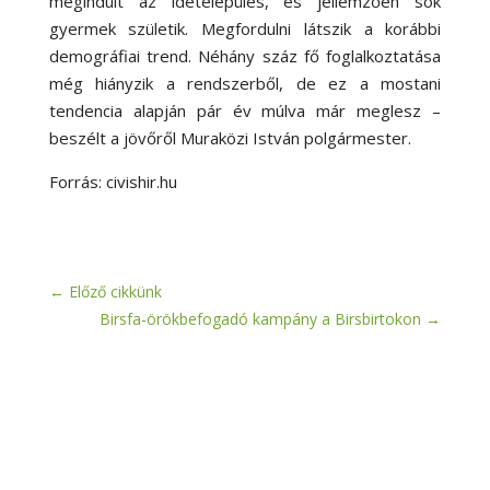
megindult az idetelepülés, és jellemzően sok
gyermek születik. Megfordulni látszik a korábbi
demográfiai trend. Néhány száz fő foglalkoztatása
még hiányzik a rendszerből, de ez a mostani
tendencia alapján pár év múlva már meglesz –
beszélt a jövőről Muraközi István polgármester.
Forrás: civishir.hu
←
Előző cikkünk
Birsfa-örökbefogadó kampány a Birsbirtokon
→