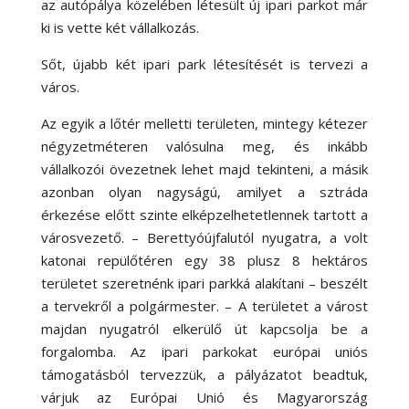
az autópálya közelében létesült új ipari parkot már
ki is vette két vállalkozás.
Sőt, újabb két ipari park létesítését is tervezi a
város.
Az egyik a lőtér melletti területen, mintegy kétezer
négyzetméteren valósulna meg, és inkább
vállalkozói övezetnek lehet majd tekinteni, a másik
azonban olyan nagyságú, amilyet a sztráda
érkezése előtt szinte elképzelhetetlennek tartott a
városvezető. – Berettyóújfalutól nyugatra, a volt
katonai repülőtéren egy 38 plusz 8 hektáros
területet szeretnénk ipari parkká alakítani – beszélt
a tervekről a polgármester. – A területet a várost
majdan nyugatról elkerülő út kapcsolja be a
forgalomba. Az ipari parkokat európai uniós
támogatásból tervezzük, a pályázatot beadtuk,
várjuk az Európai Unió és Magyarország