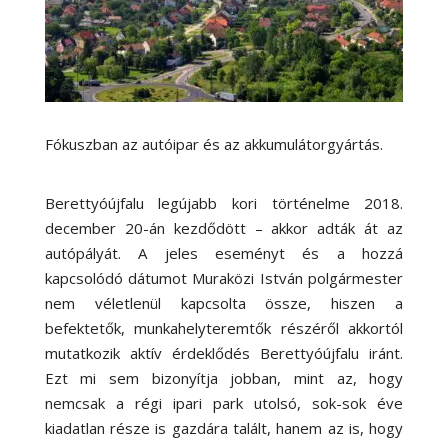
Fókuszban az autóipar és az akkumulátorgyártás.
Berettyóújfalu legújabb kori történelme 2018.
december 20-án kezdődött – akkor adták át az
autópályát. A jeles eseményt és a hozzá
kapcsolódó dátumot Muraközi István polgármester
nem véletlenül kapcsolta össze, hiszen a
befektetők, munkahelyteremtők részéről akkortól
mutatkozik aktív érdeklődés Berettyóújfalu iránt.
Ezt mi sem bizonyítja jobban, mint az, hogy
nemcsak a régi ipari park utolsó, sok-sok éve
kiadatlan része is gazdára talált, hanem az is, hogy