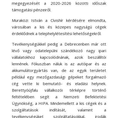
megegyezését a 2020-2026 közötti időszak
támogatási pénzeiről.
Muraközi István a Cívishír kérdésére elmondta,
városában a kis és közepes nagyságú cégek
érdeklődnek a telephelylétesítési lehetőségekről.
Tevékenységükkel pedig a Debrecenben már ott
lévő vagy odatelepülni szándékozó nagy ipari
vállalatokhoz kapcsolódnának, azok beszállítói
lennének. Fókuszban náluk is az autóipar és az
akkumulátorgyártás van, de az egyik területet
például egy mezőgazdasági gépeket forgalmazó
cég vette ki bemutató- és eladási helynek.
Berettyóújfalu vállalkozói térképre történő
feltételében segít a Nemzeti Befektetési
Ügynökség, a HIPA. Mindemellett a kis cégek és a
szolgáltatások indítását, valamint a
tevékenységüket szolgáltatásokkal, irodák