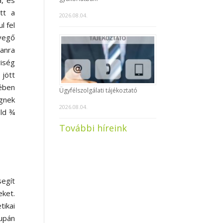
, és
tt a
2026.08.04.
l fel
evegő
tanra
riség
 jött
jében
Ügyfélszolgálati tájékoztató
égnek
2026.08.04.
öld ¾
További híreink
segít
eket.
ikai
supán