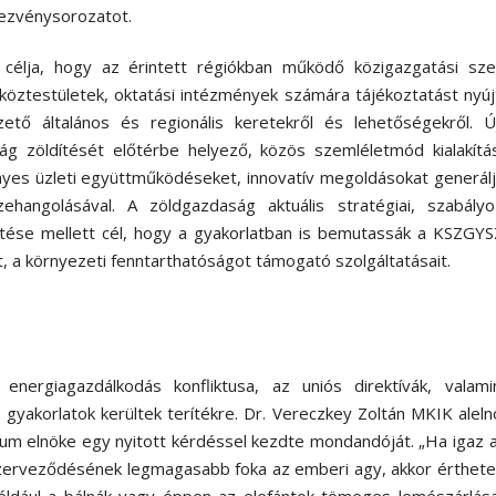
ezvénysorozatot.
célja, hogy az érintett régiókban működő közigazgatási sze
 köztestületek, oktatási intézmények számára tájékoztatást nyú
ető általános és regionális keretekről és lehetőségekről. 
ág zöldítését előtérbe helyező, közös szemléletmód kialakítá
nyes üzleti együttműködéseket, innovatív megoldásokat generál
angolásával. A zöldgazdaság aktuális stratégiai, szabályoz
kintése mellett cél, hogy a gyakorlatban is bemutassák a KSZGY
t, a környezeti fenntarthatóságot támogató szolgáltatásait.
ergiagazdálkodás konfliktusa, az uniós direktívák, valami
 gyakorlatok kerültek terítékre. Dr. Vereczkey Zoltán MKIK aleln
ium elnöke egy nyitott kérdéssel kezdte mondandóját. „Ha igaz 
szerveződésének legmagasabb foka az emberi agy, akkor érthete