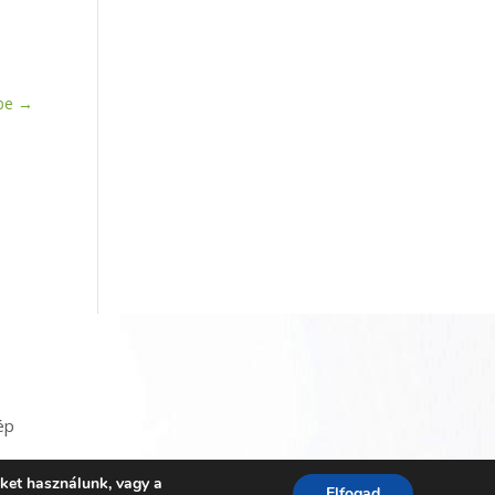
be
→
ép
iket használunk, vagy a
Elfogad