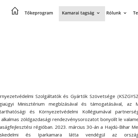
Tőkeprogram
Kamarai tagság
Rólunk
Te
rnyezetvédelmi Szolgáltatók és Gyártók Szövetsége (KSZGYSZ
giaügyi Minisztérium megbízásával és támogatásával, az 
tarthatósági és Környezetvédelmi Kollégiumával partnersé
c alkalmas zöldgazdasági rendezvénysorozatot bonyolít le valam
aságfejlesztési régióban. 2023. március 30-án a Hajdú-Bihar M
eskedelmi és Iparkamara látta vendégül az ország