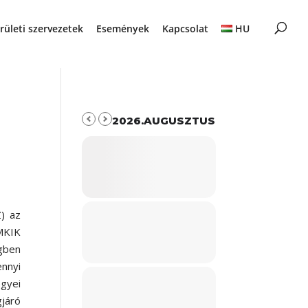
rületi szervezetek
Események
Kapcsolat
HU
2026.AUGUSZTUS
) az
MKIK
gben
ennyi
egyei
járó