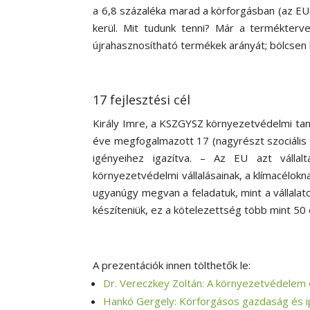
a 6,8 százaléka marad a körforgásban (az EU
kerül. Mit tudunk tenni? Már a termékterve
újrahasznosítható termékek arányát; bölcsen k
17 fejlesztési cél
Király Imre, a KSZGYSZ környezetvédelmi tan
éve megfogalmazott 17 (nagyrészt szociális vo
igényeihez igazítva. – Az EU azt vállal
környezetvédelmi vállalásainak, a klímacélokn
ugyanúgy megvan a feladatuk, mint a vállalat
készíteniük, ez a kötelezettség több mint 50 
A prezentációk innen tölthetők le:
Dr. Vereczkey Zoltán: A környezetvédelem 
Hankó Gergely: Körforgásos gazdaság és i