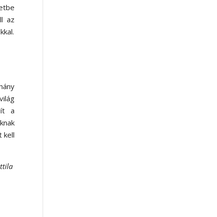
zetbe
ll az
kkal.
éhány
világ
ít a
oknak
 kell
…
ttila