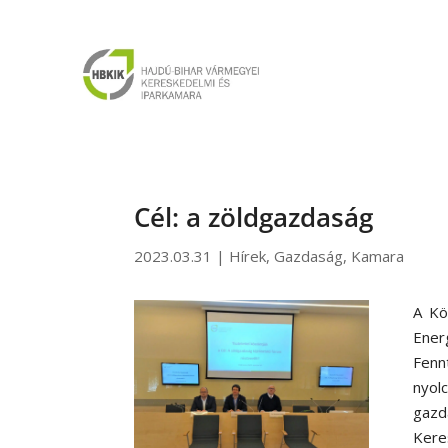
Cél: a zöldgazdaság
2023.03.31
|
Hírek
,
Gazdaság
,
Kamara
A Kö
Ener
Fenn
nyol
gazd
Ker