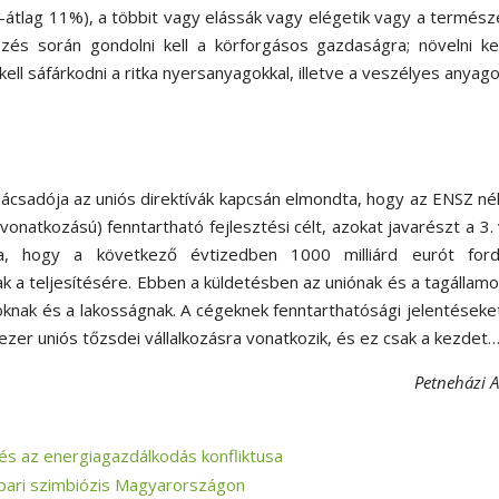
-átlag 11%), a többit vagy elássák vagy elégetik vagy a termés
zés során gondolni kell a körforgásos gazdaságra; növelni ke
ell sáfárkodni a ritka nyersanyagokkal, illetve a veszélyes anyago
ácsadója az uniós direktívák kapcsán elmondta, hogy az ENSZ n
natkozású) fenntartható fejlesztési célt, azokat javarészt a 3. 
ta, hogy a következő évtizedben 1000 milliárd eurót ford
ak a teljesítésére. Ebben a küldetésben az uniónak és a tagállam
oknak és a lakosságnak. A cégeknek fenntarthatósági jelentéseket
ezer uniós tőzsdei vállalkozásra vonatkozik, és ez csak a kezdet
Petneházi A
és az energiagazdálkodás konfliktusa
pari szimbiózis Magyarországon