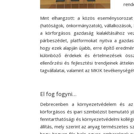
rend
Mint elhangzott: a közös eseménysorozat 
(hatóságok, önkormányzatok), vállalkozások,
a körforgásos gazdaság kialakításához vez
párbeszédet, platformokat nyitva a gazdas
hogy ezek alapján újabb, erre építő eredmé
különböző érdekek és értelmezések összeh
ellenőrzési és fejlesztési trendjeinek átte
tagvállalatai, valamint az MKIK tevékenységé
El fog fogyni…
Debrecenben a környezetvédelem és az en
körforgásos és ipari szimbiózist bemutató jó
fenntarthatósági és környezetvédelmi kollég
állítás, mely szerint az anyag természetes 