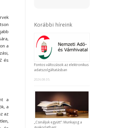
rvek
Korábbi híreink
jtson
Ú
jabb
sára,
jon a
ási,
SZ és
Fontos változások az elektronikus
adatszolgáltatásban
2026.08.05.
nt a
ök, a
az az
tlen,
„Csináljuk együtt”: Munkajog a
gyakorlatban!