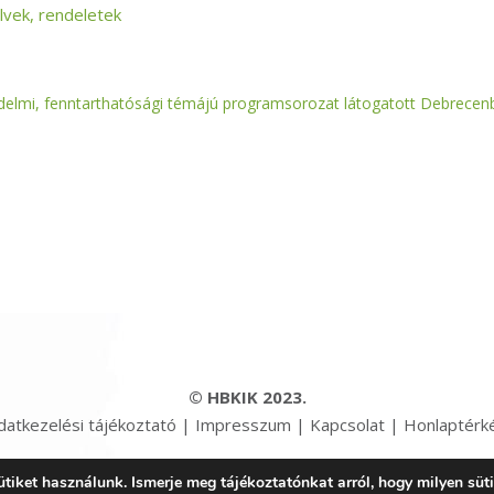
lvek, rendeletek
elmi, fenntarthatósági témájú programsorozat látogatott Debrecen
© HBKIK 2023.
datkezelési tájékoztató
|
Impresszum
|
Kapcsolat
|
Honlaptérk
iket használunk. Ismerje meg tájékoztatónkat arról, hogy milyen süt