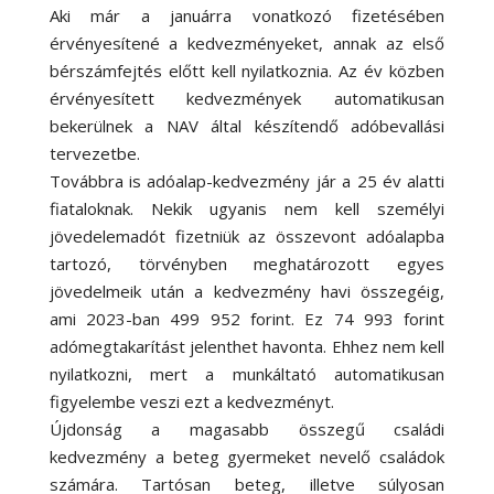
Aki már a januárra vonatkozó fizetésében
érvényesítené a kedvezményeket, annak az első
bérszámfejtés előtt kell nyilatkoznia. Az év közben
érvényesített kedvezmények automatikusan
bekerülnek a NAV által készítendő adóbevallási
tervezetbe.
Továbbra is adóalap-kedvezmény jár a 25 év alatti
fiataloknak. Nekik ugyanis nem kell személyi
jövedelemadót fizetniük az összevont adóalapba
tartozó, törvényben meghatározott egyes
jövedelmeik után a kedvezmény havi összegéig,
ami 2023-ban 499 952 forint. Ez 74 993 forint
adómegtakarítást jelenthet havonta. Ehhez nem kell
nyilatkozni, mert a munkáltató automatikusan
figyelembe veszi ezt a kedvezményt.
Újdonság a magasabb összegű családi
kedvezmény a beteg gyermeket nevelő családok
számára. Tartósan beteg, illetve súlyosan