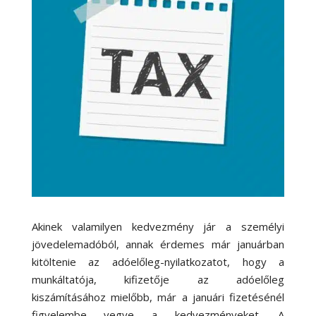
Akinek valamilyen kedvezmény jár a személyi
jövedelemadóból, annak érdemes már januárban
kitöltenie az adóelőleg-nyilatkozatot, hogy a
munkáltatója, kifizetője az adóelőleg
kiszámításához mielőbb, már a januári fizetésénél
figyelembe vegye a kedvezményeket. A