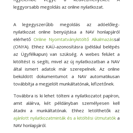
leggyorsabb megoldás az online nyilatkozat.
A legegyszerűbb megoldás az adóelőleg-
nyilatkozat online benyújtása a NAV honlapjáról
elérhető
Online Nyomtatványkitöltő Alkalmazás
sal
(ONYA). Ehhez KAÜ-azonosításra (például belépés
az Ügyfélkapun) van szükség. A webes felület a
kitöltést is segíti, mivel az új nyilatkozatban a NAV
által ismert adatok már szerepelnek. Az online
beküldött dokumentumot a NAV automatikusan
továbbítja a megjelölt munkáltatónak, kifizetőnek.
Továbbra is ki lehet tölteni a nyilatkozatot papíron,
amit aláírva, két példányban személyesen kell
átadni a munkáltatónak. Ehhez letölthetők az
ajánlott nyilatkozatminták és a kitöltési útmutatók
a
NAV honlapjáról.