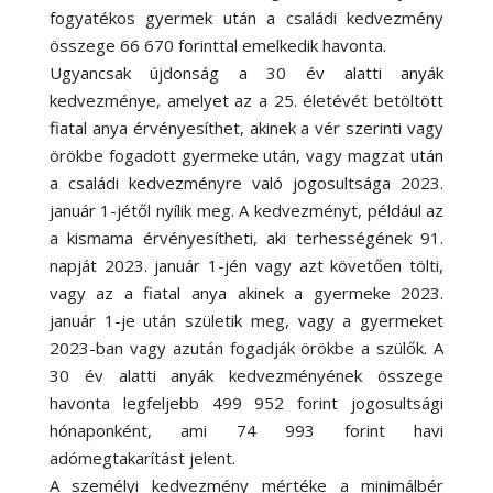
fogyatékos gyermek után a családi kedvezmény
összege 66 670 forinttal emelkedik havonta.
Ugyancsak újdonság a 30 év alatti anyák
kedvezménye, amelyet az a 25. életévét betöltött
fiatal anya érvényesíthet, akinek a vér szerinti vagy
örökbe fogadott gyermeke után, vagy magzat után
a családi kedvezményre való jogosultsága 2023.
január 1-jétől nyílik meg. A kedvezményt, például az
a kismama érvényesítheti, aki terhességének 91.
napját 2023. január 1-jén vagy azt követően tölti,
vagy az a fiatal anya akinek a gyermeke 2023.
január 1-je után születik meg, vagy a gyermeket
2023-ban vagy azután fogadják örökbe a szülők. A
30 év alatti anyák kedvezményének összege
havonta legfeljebb 499 952 forint jogosultsági
hónaponként, ami 74 993 forint havi
adómegtakarítást jelent.
A személyi kedvezmény mértéke a minimálbér