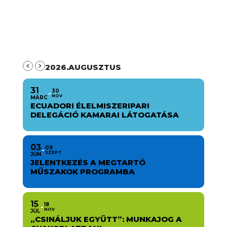
2026.AUGUSZTUS
31
30
NOV
MÁRC
ECUADORI ÉLELMISZERIPARI
DELEGÁCIÓ KAMARAI LÁTOGATÁSA
03
09
SZEPT
JÚN
JELENTKEZÉS A MEGTARTÓ
MŰSZAKOK PROGRAMBA
15
18
NOV
JÚL
„CSINÁLJUK EGYÜTT”: MUNKAJOG A