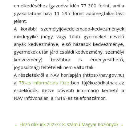
emelkedéséhez igazodva idén 77 300 forint, ami a
gyakorlatban havi 11 595 forint adómegtakarítást
jelent.
A korábbi személyijövedelemadó-kedvezmények
mindegyike (négy vagy több gyermeket nevelő
anyák kedvezménye, első házasok kedvezménye,
gyermekek után járó családi kedvezmény, személyi
kedvezmény) továbbra is érvényesíthető,
jogosultsági feltételeik nem változtak.
A részletekről a NAV honlapján (https://nav.gov.hu)
a
73-as információs füzet
ben tájékozódhatnak az
érdeklődők, illetve bővebb információ kérhető a
NAV Infóvonalán, a 1819-es telefonszámon.
←
Előző cikkünk
2023/2-8. számú Magyar Közlönyök
→