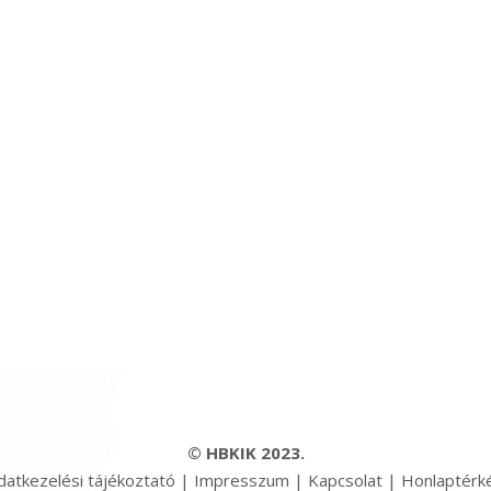
© HBKIK 2023.
datkezelési tájékoztató
|
Impresszum
|
Kapcsolat
|
Honlaptérk