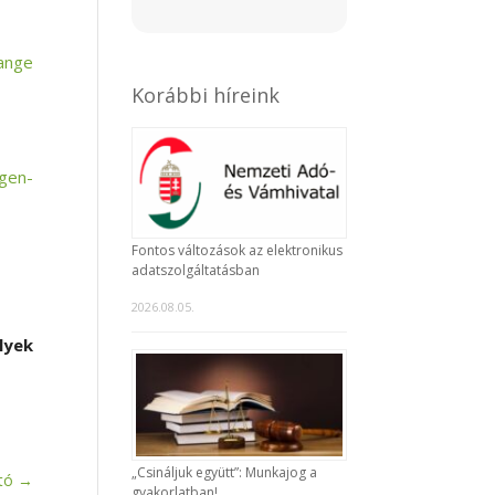
Range
Korábbi híreink
gen-
Fontos változások az elektronikus
adatszolgáltatásban
2026.08.05.
lyek
„Csináljuk együtt”: Munkajog a
tó
→
gyakorlatban!