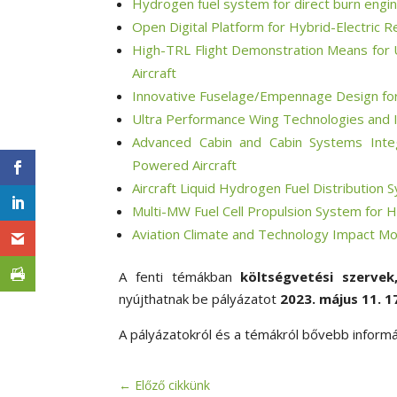
Hydrogen fuel system for direct burn engin
Open Digital Platform for Hybrid-Electric R
High-TRL Flight Demonstration Means for U
Aircraft
Innovative Fuselage/Empennage Design for H
Ultra Performance Wing Technologies and I
Advanced Cabin and Cabin Systems Inte
Powered Aircraft
Aircraft Liquid Hydrogen Fuel Distribution 
Multi-MW Fuel Cell Propulsion System for
Aviation Climate and Technology Impact M
A fenti témákban
költségvetési szervek
nyújthatnak be pályázatot
2023. május 11.
1
A pályázatokról és a témákról bővebb inform
←
Előző cikkünk