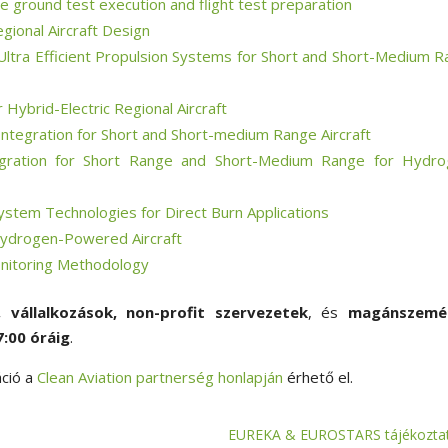
e ground test execution and flight test preparation
egional Aircraft Design
ltra Efficient Propulsion Systems for Short and Short-Medium 
ybrid-Electric Regional Aircraft
ntegration for Short and Short-medium Range Aircraft
gration for Short Range and Short-Medium Range for Hydro
System Technologies for Direct Burn Applications
 Hydrogen-Powered Aircraft
onitoring Methodology
,
vállalkozások, non-profit szervezetek
, és
magánszemé
7:00 óráig
.
áció a
Clean Aviation partnerség honlapján
érhető el.
EUREKA & EUROSTARS tájékozta