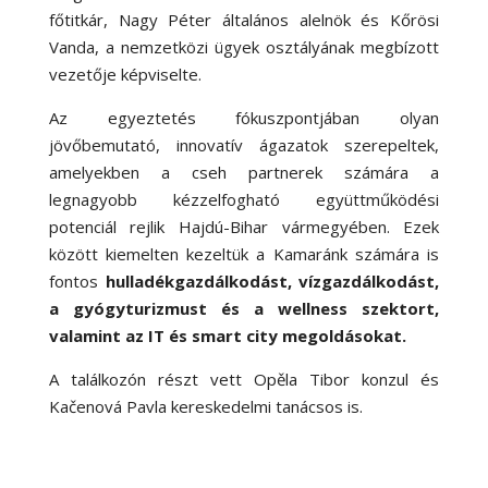
főtitkár, Nagy Péter általános alelnök és Kőrösi
Vanda, a nemzetközi ügyek osztályának megbízott
vezetője képviselte.
Az egyeztetés fókuszpontjában olyan
jövőbemutató, innovatív ágazatok szerepeltek,
amelyekben a cseh partnerek számára a
legnagyobb kézzelfogható együttműködési
potenciál rejlik Hajdú-Bihar vármegyében. Ezek
között kiemelten kezeltük a Kamaránk számára is
fontos
hulladékgazdálkodást, vízgazdálkodást,
a gyógyturizmust és a wellness szektort,
valamint az IT és smart city megoldásokat.
A találkozón részt vett Opěla Tibor konzul és
Kačenová Pavla kereskedelmi tanácsos is.