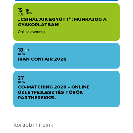
15
18
NOV
JÚL
„CSINÁLJUK EGYÜTT”: MUNKAJOG A
GYAKORLATBAN!
Online esemény
18
21
AUG
IRAN CONFAIR 2026
27
AUG
CO-MATCHING 2026 – ONLINE
ÜZLETFEJLESZTÉS TÖRÖK
PARTNEREKKEL
Korábbi híreink