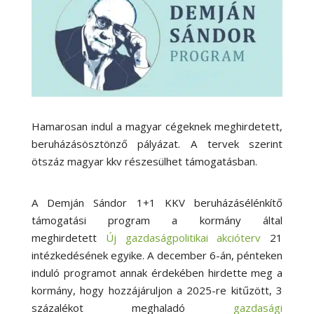
Hamarosan indul a magyar cégeknek meghirdetett,
beruházásösztönző pályázat. A tervek szerint
ötszáz magyar kkv részesülhet támogatásban.
A Demján Sándor 1+1 KKV beruházásélénkítő
támogatási program a kormány által
meghirdetett
Új gazdaságpolitikai akcióterv
21
intézkedésének egyike. A december 6-án, pénteken
induló programot annak érdekében hirdette meg a
kormány, hogy hozzájáruljon a 2025-re kitűzött, 3
százalékot meghaladó
gazdasági