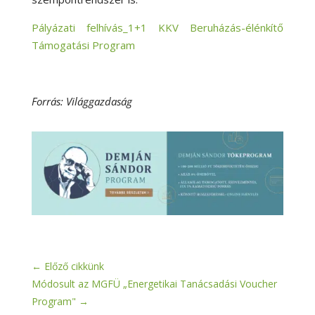
Pályázati felhívás_1+1 KKV Beruházás-élénkítő
Támogatási Program
Forrás: Világgazdaság
←
Előző cikkünk
Módosult az MGFÜ „Energetikai Tanácsadási Voucher
Program"
→