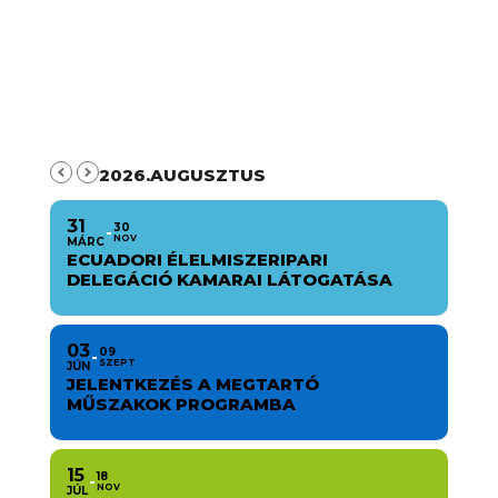
2026.AUGUSZTUS
31
30
NOV
MÁRC
ECUADORI ÉLELMISZERIPARI
DELEGÁCIÓ KAMARAI LÁTOGATÁSA
03
09
SZEPT
JÚN
JELENTKEZÉS A MEGTARTÓ
MŰSZAKOK PROGRAMBA
15
18
NOV
JÚL