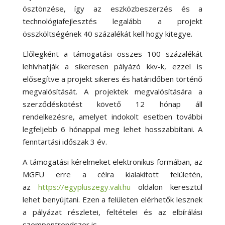
ösztönzése, így az eszközbeszerzés és a
technológiafejlesztés legalább a projekt
összköltségének 40 százalékát kell hogy kitegye.
Előlegként a támogatási összes 100 százalékát
lehívhatják a sikeresen pályázó kkv-k, ezzel is
elősegítve a projekt sikeres és határidőben történő
megvalósítását. A projektek megvalósítására a
szerződéskötést követő 12 hónap áll
rendelkezésre, amelyet indokolt esetben további
legfeljebb 6 hónappal meg lehet hosszabbítani. A
fenntartási időszak 3 év.
A támogatási kérelmeket elektronikus formában, az
MGFÜ erre a célra kialakított felületén,
az
https://egypluszegy.vali.hu
oldalon keresztül
lehet benyújtani. Ezen a felületen elérhetők lesznek
a pályázat részletei, feltételei és az elbírálási
szempontrendszer is.