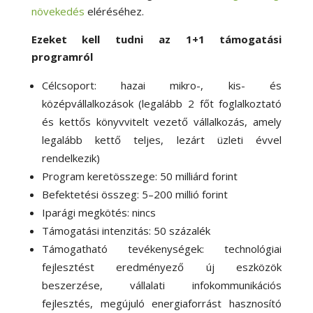
növekedés
eléréséhez.
Ezeket kell tudni az 1+1 támogatási
programról
Célcsoport: hazai mikro-, kis- és
középvállalkozások (legalább 2 főt foglalkoztató
és kettős könyvvitelt vezető vállalkozás, amely
legalább kettő teljes, lezárt üzleti évvel
rendelkezik)
Program keretösszege: 50 milliárd forint
Befektetési összeg: 5–200 millió forint
Iparági megkötés: nincs
Támogatási intenzitás: 50 százalék
Támogatható tevékenységek: technológiai
fejlesztést eredményező új eszközök
beszerzése, vállalati infokommunikációs
fejlesztés, megújuló energiaforrást hasznosító