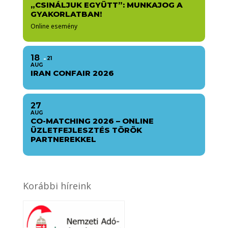
„CSINÁLJUK EGYÜTT”: MUNKAJOG A
GYAKORLATBAN!
Online esemény
18
21
AUG
IRAN CONFAIR 2026
27
AUG
CO-MATCHING 2026 – ONLINE
ÜZLETFEJLESZTÉS TÖRÖK
PARTNEREKKEL
Korábbi híreink