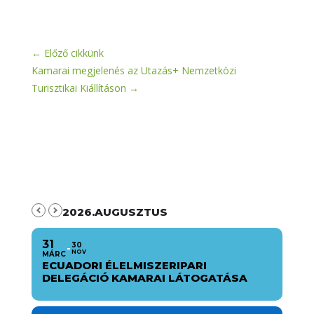
←
Előző cikkünk
Kamarai megjelenés az Utazás+ Nemzetközi
Turisztikai Kiállításon
→
2026.AUGUSZTUS
31
30
NOV
MÁRC
ECUADORI ÉLELMISZERIPARI
DELEGÁCIÓ KAMARAI LÁTOGATÁSA