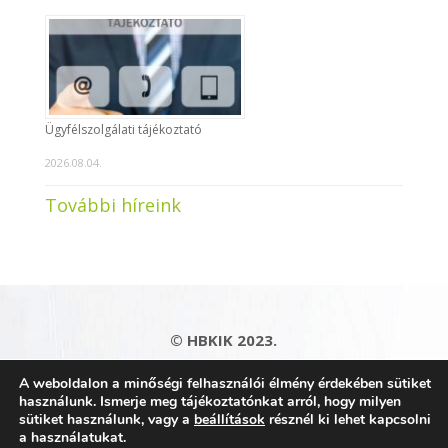
Ügyfélszolgálati tájékoztató
2026.08.04.
További híreink
© HBKIK 2023.
Adatkezelési tájékoztató
|
Impresszum
|
A weboldalon a minőségi felhasználói élmény érdekében sütiket
Kapcsolat
|
Honlaptérkép
használunk. Ismerje meg tájékoztatónkat arról, hogy milyen
sütiket használunk, vagy a
beállítások
résznél ki lehet kapcsolni
a használatukat.