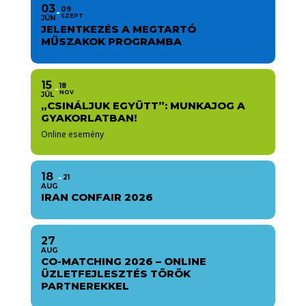
03
09
SZEPT
JÚN
JELENTKEZÉS A MEGTARTÓ
MŰSZAKOK PROGRAMBA
15
18
NOV
JÚL
„CSINÁLJUK EGYÜTT”: MUNKAJOG A
GYAKORLATBAN!
Online esemény
18
21
AUG
IRAN CONFAIR 2026
27
AUG
CO-MATCHING 2026 – ONLINE
ÜZLETFEJLESZTÉS TÖRÖK
PARTNEREKKEL