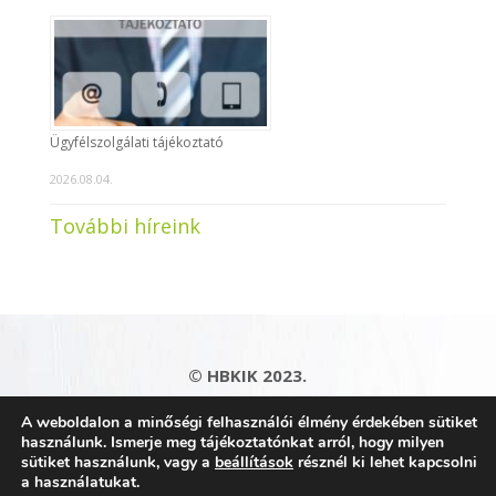
Ügyfélszolgálati tájékoztató
2026.08.04.
További híreink
© HBKIK 2023.
Adatkezelési tájékoztató
|
Impresszum
|
A weboldalon a minőségi felhasználói élmény érdekében sütiket
Kapcsolat
|
Honlaptérkép
használunk. Ismerje meg tájékoztatónkat arról, hogy milyen
sütiket használunk, vagy a
beállítások
résznél ki lehet kapcsolni
a használatukat.