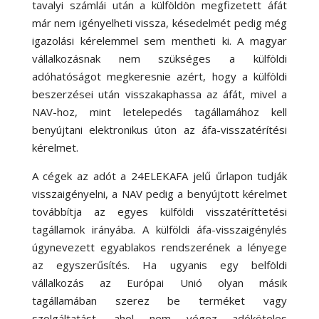
tavalyi számlái után a külföldön megfizetett áfát
már nem igényelheti vissza, késedelmét pedig még
igazolási kérelemmel sem mentheti ki. A magyar
vállalkozásnak nem szükséges a külföldi
adóhatóságot megkeresnie azért, hogy a külföldi
beszerzései után visszakaphassa az áfát, mivel a
NAV-hoz, mint letelepedés tagállamához kell
benyújtani elektronikus úton az áfa-visszatérítési
kérelmet.
A cégek az adót a 24ELEKAFA jelű űrlapon tudják
visszaigényelni, a NAV pedig a benyújtott kérelmet
továbbítja az egyes külföldi visszatéríttetési
tagállamok irányába. A külföldi áfa-visszaigénylés
úgynevezett egyablakos rendszerének a lényege
az egyszerűsítés. Ha ugyanis egy belföldi
vállalkozás az Európai Unió olyan másik
tagállamában szerez be terméket vagy
szolgáltatást, ahol nem végez adóköteles