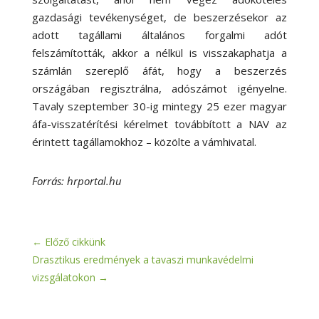
gazdasági tevékenységet, de beszerzésekor az
adott tagállami általános forgalmi adót
felszámították, akkor a nélkül is visszakaphatja a
számlán szereplő áfát, hogy a beszerzés
országában regisztrálna, adószámot igényelne.
Tavaly szeptember 30-ig mintegy 25 ezer magyar
áfa-visszatérítési kérelmet továbbított a NAV az
érintett tagállamokhoz – közölte a vámhivatal.
Forrás: hrportal.hu
←
Előző cikkünk
Drasztikus eredmények a tavaszi munkavédelmi
vizsgálatokon
→