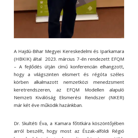
A Hajdú-Bihar Megyei Kereskedelmi és Iparkamara
(HBKIK) által 2023. március 7-én rendezett EFQM
– A fejlődés útján című konferencián elhangzott,
hogy a világszinten elismert és régóta széles
körben alkalmazott nemzetközi menedzsment
keretrendszeren, az EFQM Modellen alapuló
Nemzeti Kiválóság Elismerési Rendszer (NKER)
már két éve működik hazánkban.
Dr. Skultéti Éva, a Kamara főtitkára köszöntőjében
arról beszélt, hogy most az Észak-alföldi Régió