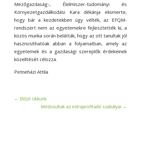
Mezőgazdaság-, Élelmiszer-tudományi és
Környezetgazdálkodási Kara dékánja elismerte,
hogy bár a kezdetekben úgy vélték, az EFQM-
rendszert nem az egyetemekre fejlesztették ki, a
közös munka során belátták, hogy az ott tanultak jól
hasznosíthatóak abban a folyamatban, amely az
egyetemek és a gazdasági szereplők érdekeinek
közelítését célozza.
Petneházi Attila
←
Előző cikkünk
Módosultak az extraprofitadó szabályai
→