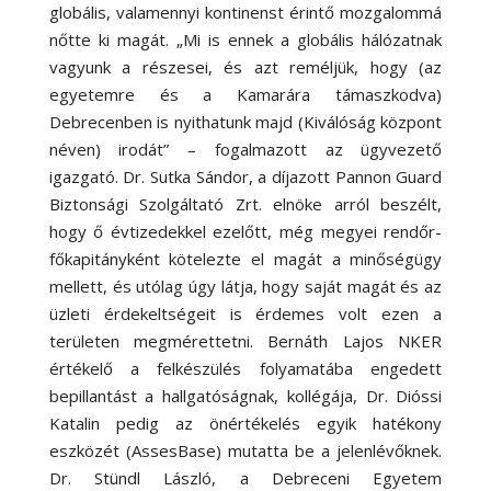
globális, valamennyi kontinenst érintő mozgalommá
nőtte ki magát. „Mi is ennek a globális hálózatnak
vagyunk a részesei, és azt reméljük, hogy (az
egyetemre és a Kamarára támaszkodva)
Debrecenben is nyithatunk majd (Kiválóság központ
néven) irodát” – fogalmazott az ügyvezető
igazgató. Dr. Sutka Sándor, a díjazott Pannon Guard
Biztonsági Szolgáltató Zrt. elnöke arról beszélt,
hogy ő évtizedekkel ezelőtt, még megyei rendőr-
főkapitányként kötelezte el magát a minőségügy
mellett, és utólag úgy látja, hogy saját magát és az
üzleti érdekeltségeit is érdemes volt ezen a
területen megmérettetni. Bernáth Lajos NKER
értékelő a felkészülés folyamatába engedett
bepillantást a hallgatóságnak, kollégája, Dr. Dióssi
Katalin pedig az önértékelés egyik hatékony
eszközét (AssesBase) mutatta be a jelenlévőknek.
Dr. Stündl László, a Debreceni Egyetem