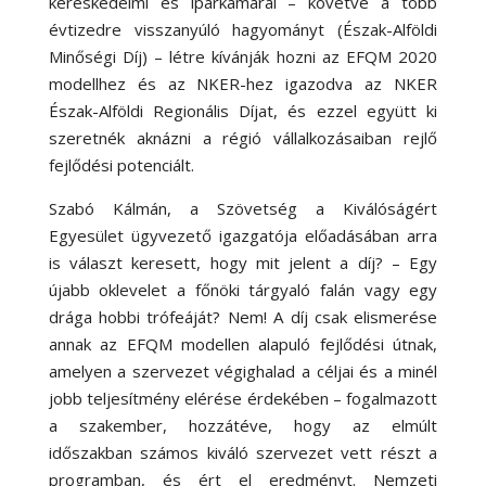
kereskedelmi és iparkamarái – követve a több
évtizedre visszanyúló hagyományt (Észak-Alföldi
Minőségi Díj) – létre kívánják hozni az EFQM 2020
modellhez és az NKER-hez igazodva az NKER
Észak-Alföldi Regionális Díjat, és ezzel együtt ki
szeretnék aknázni a régió vállalkozásaiban rejlő
fejlődési potenciált.
Szabó Kálmán, a Szövetség a Kiválóságért
Egyesület ügyvezető igazgatója előadásában arra
is választ keresett, hogy mit jelent a díj? – Egy
újabb oklevelet a főnöki tárgyaló falán vagy egy
drága hobbi trófeáját? Nem! A díj csak elismerése
annak az EFQM modellen alapuló fejlődési útnak,
amelyen a szervezet végighalad a céljai és a minél
jobb teljesítmény elérése érdekében – fogalmazott
a szakember, hozzátéve, hogy az elmúlt
időszakban számos kiváló szervezet vett részt a
programban, és ért el eredményt. Nemzeti