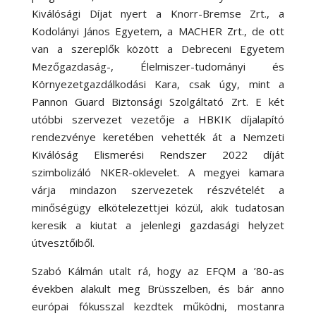
Kiválósági Díjat nyert a Knorr-Bremse Zrt., a
Kodolányi János Egyetem, a MACHER Zrt., de ott
van a szereplők között a Debreceni Egyetem
Mezőgazdaság-, Élelmiszer-tudományi és
Környezetgazdálkodási Kara, csak úgy, mint a
Pannon Guard Biztonsági Szolgáltató Zrt. E két
utóbbi szervezet vezetője a HBKIK díjalapító
rendezvénye keretében vehették át a Nemzeti
Kiválóság Elismerési Rendszer 2022 díját
szimbolizáló NKER-oklevelet. A megyei kamara
várja mindazon szervezetek részvételét a
minőségügy elkötelezettjei közül, akik tudatosan
keresik a kiutat a jelenlegi gazdasági helyzet
útvesztőiből.
Szabó Kálmán utalt rá, hogy az EFQM a ’80-as
években alakult meg Brüsszelben, és bár anno
európai fókusszal kezdtek működni, mostanra