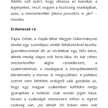
felelős volt azért, hogy oktassa az inasokat, a
legényeket, részt vegyen a közösség munkájában,
azaz, a mesterlevéllel jókora presztízs is járt” –
mondta.
Érdemesek rá
Pajna Zoltán, a Hajdú-Bihar Megyei Önkormányzat
elnöke egy személyes emlék felidézésével kezdte:
gyerekkoromban élt az utcánkban egy idős bácsi,
akinek mindig olajos volt keze-lába, és bár céhes
mesterlevéllel aligha rendelkezett, a
szakértelmével, a munkájával a környékbeliektől
kiérdemelte a mester úr megszólítást. A politikus
szerint nem feltétlen ördögtől való gondolat az,
hogy egy magyar szakember külföldre megy
gyarapítani a tudását, csak azután jöjjön haza,
hiszen a szakmájuk mestereire itthon is égető
szükség van. „Az elmúlt 30 évben nem volt