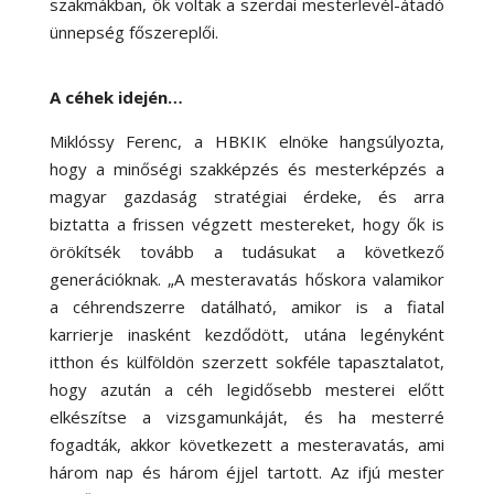
szakmákban, ők voltak a szerdai mesterlevél-átadó
ünnepség főszereplői.
A céhek idején…
Miklóssy Ferenc, a HBKIK elnöke hangsúlyozta,
hogy a minőségi szakképzés és mesterképzés a
magyar gazdaság stratégiai érdeke, és arra
biztatta a frissen végzett mestereket, hogy ők is
örökítsék tovább a tudásukat a következő
generációknak. „A mesteravatás hőskora valamikor
a céhrendszerre datálható, amikor is a fiatal
karrierje inasként kezdődött, utána legényként
itthon és külföldön szerzett sokféle tapasztalatot,
hogy azután a céh legidősebb mesterei előtt
elkészítse a vizsgamunkáját, és ha mesterré
fogadták, akkor következett a mesteravatás, ami
három nap és három éjjel tartott. Az ifjú mester