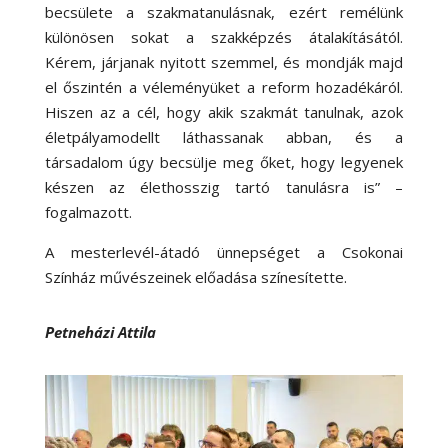
becsülete a szakmatanulásnak, ezért remélünk
különösen sokat a szakképzés átalakításától.
Kérem, járjanak nyitott szemmel, és mondják majd
el őszintén a véleményüket a reform hozadékáról.
Hiszen az a cél, hogy akik szakmát tanulnak, azok
életpályamodellt láthassanak abban, és a
társadalom úgy becsülje meg őket, hogy legyenek
készen az élethosszig tartó tanulásra is” –
fogalmazott.
A mesterlevél-átadó ünnepséget a Csokonai
Színház művészeinek előadása színesítette.
Petneházi Attila