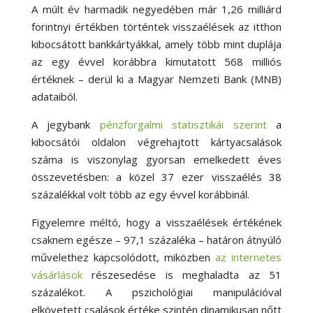
A múlt év harmadik negyedében már 1,26 milliárd
forintnyi értékben történtek visszaélések az itthon
kibocsátott bankkártyákkal, amely több mint duplája
az egy évvel korábbra kimutatott 568 milliós
értéknek – derül ki a Magyar Nemzeti Bank (MNB)
adataiból.
A jegybank
pénzforgalmi statisztikái szerint
a
kibocsátói oldalon végrehajtott kártyacsalások
száma is viszonylag gyorsan emelkedett éves
összevetésben: a közel 37 ezer visszaélés 38
százalékkal volt több az egy évvel korábbinál.
Figyelemre méltó, hogy a visszaélések értékének
csaknem egésze – 97,1 százaléka – határon átnyúló
művelethez kapcsolódott, miközben
az internetes
vásárlások
részesedése is meghaladta az 51
százalékot. A pszichológiai manipulációval
elkövetett csalások értéke szintén dinamikusan nőtt