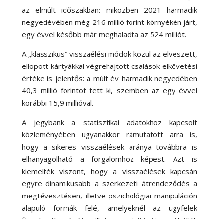
az elmúlt időszakban: miközben 2021 harmadik
negyedévében még 216 millió forint környékén járt,
egy évvel később már meghaladta az 524 milliót.
A „klasszikus” visszaélési módok közül az elveszett,
ellopott kártyákkal végrehajtott csalások elkövetési
értéke is jelentős: a múlt év harmadik negyedében
40,3 millió forintot tett ki, szemben az egy évvel
korábbi 15,9 millióval.
A jegybank a statisztikai adatokhoz kapcsolt
közleményében ugyanakkor rámutatott arra is,
hogy a sikeres visszaélések aránya továbbra is
elhanyagolható a forgalomhoz képest. Azt is
kiemelték viszont, hogy a visszaélések kapcsán
egyre dinamikusabb a szerkezeti átrendeződés a
megtévesztésen, illetve pszichológiai manipuláción
alapuló formák felé, amelyeknél az ügyfelek