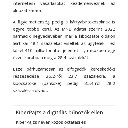
internetes) vásárlásokat kezdeményeznek az
áldozat kárára.
A figyelmetlenség pedig a kártyabirtokosoknak is
egyre többe kerül. Az MNB adatai szerint 2022
harmadik negyedévében már a kibocsátói oldalon
leírt kár 48,1 százalékát viselték az ügyfelek – ez
közel 410 millió forintot jelentett –, miközben egy
évvel korábban még a 28,4 százalékát.
Ezzel párhuzamosan az elfogadók (kereskedők)
részesedése 36,2-ről 23,7 százalékra, a
kibocsátóké (bankoké) pedig 35,4-ről 28,2
százalékra olvadt.
KiberPajzs a digitális bűnözők ellen
KiberPajzs néven közös oktatási és