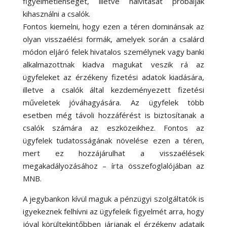
figyelmetlenségét, illetve naivitását próbálják
kihasználni a csalók.
Fontos kiemelni, hogy ezen a téren dominánsak az
olyan visszaélési formák, amelyek során a csalárd
módon eljáró felek hivatalos személynek vagy banki
alkalmazottnak kiadva magukat veszik rá az
ügyfeleket az érzékeny fizetési adatok kiadására,
illetve a csalók által kezdeményezett fizetési
műveletek jóváhagyására. Az ügyfelek több
esetben még távoli hozzáférést is biztosítanak a
csalók számára az eszközeikhez. Fontos az
ügyfelek tudatosságának növelése ezen a téren,
mert ez hozzájárulhat a visszaélések
megakadályozásához – írta összefoglalójában az
MNB.
A jegybankon kívül maguk a pénzügyi szolgáltatók is
igyekeznek felhívni az ügyfeleik figyelmét arra, hogy
jóval körültekintőbben járjanak el érzékeny adataik