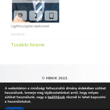
Ügyfélszolgálati tájékoztató
2026.08.04.
További híreink
© HBKIK 2023.
Adatkezelési tájékoztató
|
Impresszum
|
A weboldalon a minőségi felhasználói élmény érdekében sütiket
Kapcsolat
|
Honlaptérkép
használunk. Ismerje meg tájékoztatónkat arról, hogy milyen
sütiket használunk, vagy a
beállítások
résznél ki lehet kapcsolni
a használatukat.