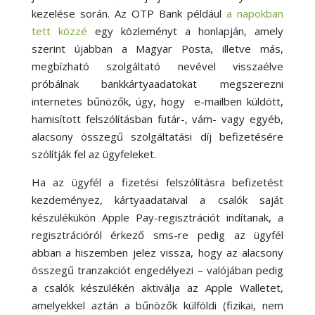
kezelése során. Az OTP Bank például
a napokban
tett közzé
egy közleményt a honlapján, amely
szerint újabban a Magyar Posta, illetve más,
megbízható szolgáltató nevével visszaélve
próbálnak bankkártyaadatokat megszerezni
internetes bűnözők, úgy, hogy e-mailben küldött,
hamisított felszólításban futár-, vám- vagy egyéb,
alacsony összegű szolgáltatási díj befizetésére
szólítják fel az ügyfeleket.
Ha az ügyfél a fizetési felszólításra befizetést
kezdeményez, kártyaadataival a csalók saját
készülékükön Apple Pay-regisztrációt indítanak, a
regisztrációról érkező sms-re pedig az ügyfél
abban a hiszemben jelez vissza, hogy az alacsony
összegű tranzakciót engedélyezi – valójában pedig
a csalók készülékén aktiválja az Apple Walletet,
amelyekkel aztán a bűnözők külföldi (fizikai, nem