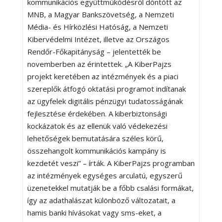
kommunikációs együttműködésről döntött az
MNB, a Magyar Bankszövetség, a Nemzeti
Média- és Hírközlési Hatóság, a Nemzeti
Kibervédelmi Intézet, illetve az Országos
Rendőr-Főkapitányság – jelentették be
novemberben az érintettek. „A KiberPajzs
projekt keretében az intézmények és a piaci
szereplők átfogó oktatási programot indítanak
az ügyfelek digitális pénzügyi tudatosságának
fejlesztése érdekében. A kiberbiztonsági
kockázatok és az ellenük való védekezési
lehetőségek bemutatására széles körű,
összehangolt kommunikációs kampány is
kezdetét veszi” – írták. A KiberPajzs programban
az intézmények egységes arculatú, egyszerű
üzenetekkel mutatják be a főbb csalási formákat,
így az adathalászat különböző változatait, a
hamis banki hívásokat vagy sms-eket, a