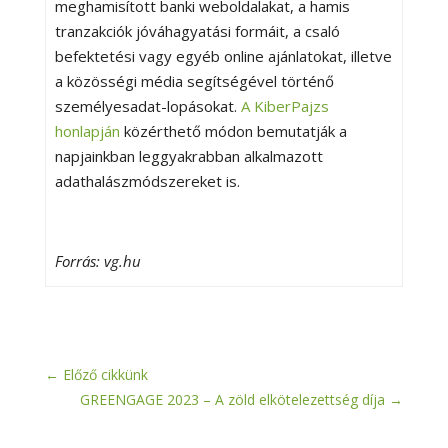
meghamisított banki weboldalakat, a hamis
tranzakciók jóváhagyatási formáit, a csaló
befektetési vagy egyéb online ajánlatokat, illetve
a közösségi média segítségével történő
személyesadat-lopásokat.
A KiberPajzs
honlapján
közérthető módon bemutatják a
napjainkban leggyakrabban alkalmazott
adathalászmódszereket is.
Forrás: vg.hu
←
Előző cikkünk
GREENGAGE 2023 – A zöld elkötelezettség díja
→