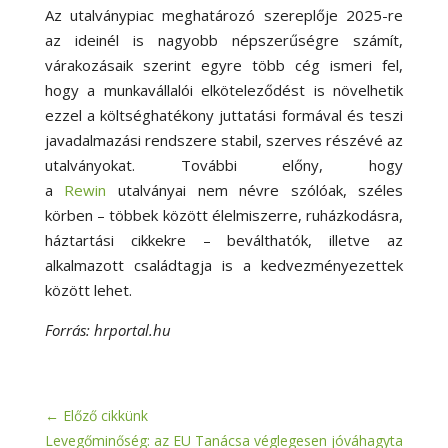
Az utalványpiac meghatározó szereplője 2025-re
az ideinél is nagyobb népszerűségre számít,
várakozásaik szerint egyre több cég ismeri fel,
hogy a munkavállalói elköteleződést is növelhetik
ezzel a költséghatékony juttatási formával és teszi
javadalmazási rendszere stabil, szerves részévé az
utalványokat. További előny, hogy
a
Rewin
utalványai nem névre szólóak, széles
körben – többek között élelmiszerre, ruházkodásra,
háztartási cikkekre – beválthatók, illetve az
alkalmazott családtagja is a kedvezményezettek
között lehet.
Forrás: hrportal.hu
←
Előző cikkünk
Levegőminőség: az EU Tanácsa véglegesen jóváhagyta