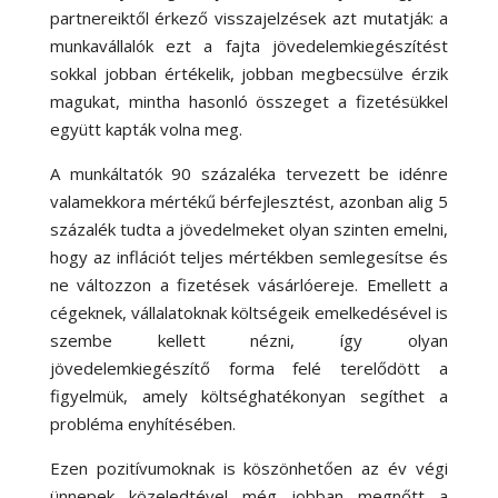
partnereiktől érkező visszajelzések azt mutatják: a
munkavállalók ezt a fajta jövedelemkiegészítést
sokkal jobban értékelik, jobban megbecsülve érzik
magukat, mintha hasonló összeget a fizetésükkel
együtt kapták volna meg.
A munkáltatók 90 százaléka tervezett be idénre
valamekkora mértékű bérfejlesztést, azonban alig 5
százalék tudta a jövedelmeket olyan szinten emelni,
hogy az inflációt teljes mértékben semlegesítse és
ne változzon a fizetések vásárlóereje. Emellett a
cégeknek, vállalatoknak költségeik emelkedésével is
szembe kellett nézni, így olyan
jövedelemkiegészítő forma felé terelődött a
figyelmük, amely költséghatékonyan segíthet a
probléma enyhítésében.
Ezen pozitívumoknak is köszönhetően az év végi
ünnepek közeledtével még jobban megnőtt a