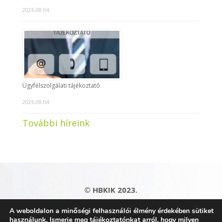
2026.08.04.
Ügyfélszolgálati tájékoztató
2026.08.04.
További híreink
© HBKIK 2023.
Adatkezelési tájékoztató
|
Impresszum
|
A weboldalon a minőségi felhasználói élmény érdekében sütiket
Kapcsolat
|
Honlaptérkép
használunk. Ismerje meg tájékoztatónkat arról, hogy milyen