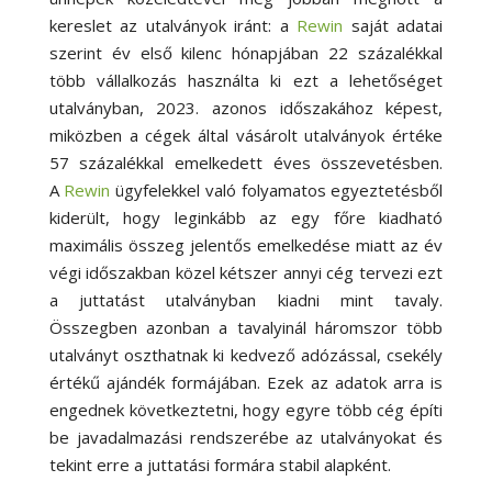
kereslet az utalványok iránt: a
Rewin
saját adatai
szerint év első kilenc hónapjában 22 százalékkal
több vállalkozás használta ki ezt a lehetőséget
utalványban, 2023. azonos időszakához képest,
miközben a cégek által vásárolt utalványok értéke
57 százalékkal emelkedett éves összevetésben.
A
Rewin
ügyfelekkel való folyamatos egyeztetésből
kiderült, hogy leginkább az egy főre kiadható
maximális összeg jelentős emelkedése miatt az év
végi időszakban közel kétszer annyi cég tervezi ezt
a juttatást utalványban kiadni mint tavaly.
Összegben azonban a tavalyinál háromszor több
utalványt oszthatnak ki kedvező adózással, csekély
értékű ajándék formájában. Ezek az adatok arra is
engednek következtetni, hogy egyre több cég építi
be javadalmazási rendszerébe az utalványokat és
tekint erre a juttatási formára stabil alapként.