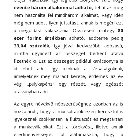
évente három alkalommal adható
, tehát aki még
nem használta fel mindhárom alkalmat, vagy idén
még nem adott ilyen juttatást, annak is megéri ezt
a megoldást választania. Összesen mintegy
80
ezer forint értékben
adható, adóterhe pedig
33,04 százalék
, így jóval kedvezőbb adózású,
mintha ugyanezt az összeget bérként utalva
fizetnék ki. Ezt az összeget például karácsonyra is
ki lehet adni, így azoknak a társaságoknak,
amelyeknek még maradt kerete, érdemes az év
végi „pulykapénz” egy részét, vagy egészét
utalványban adni.
Az egyre növekvő népszerűséghez azonban az is
hozzájárult, hogy a munkáltatók ezen keresztül is
igyekeznek csökkenteni a fluktuációt és megtartani
a munkavállalóikat. Ezt a törekvést, illetve annak
eredményességét jól alátámasztja, hogy a