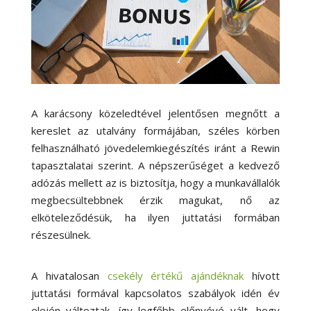
A karácsony közeledtével jelentősen megnőtt a
kereslet az utalvány formájában, széles körben
felhasználható jövedelemkiegészítés iránt a Rewin
tapasztalatai szerint. A népszerűséget a kedvező
adózás mellett az is biztosítja, hogy a munkavállalók
megbecsültebbnek érzik magukat, nő az
elköteleződésük, ha ilyen juttatási formában
részesülnek.
A hivatalosan
csekély értékű ajándéknak
hívott
juttatási formával kapcsolatos szabályok idén év
elején változtak, így legfőbb előnyévé vált, hogy