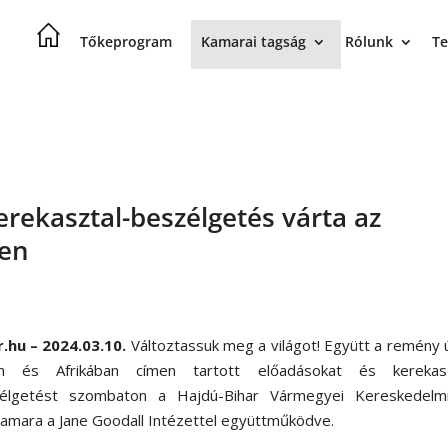
Tőkeprogram
Kamarai tagság
Rólunk
Te
erekasztal-beszélgetés várta az
ben
r.hu – 2024.03.10.
Változtassuk meg a világot! Együtt a remény 
on és Afrikában címen tartott előadásokat és kerekasz
élgetést szombaton a Hajdú-Bihar Vármegyei Kereskedelm
kamara a Jane Goodall Intézettel együttműködve.