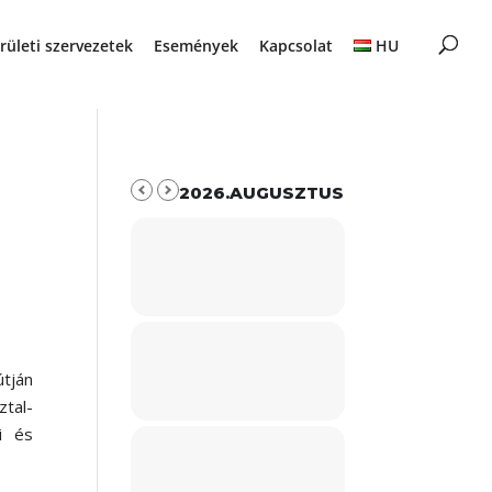
rületi szervezetek
Események
Kapcsolat
HU
2026.AUGUSZTUS
útján
tal-
i és