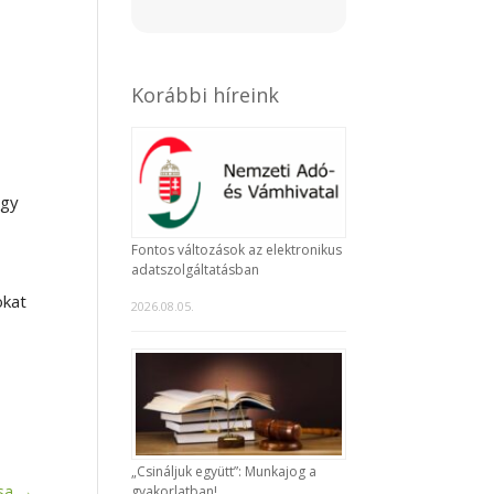
Korábbi híreink
ogy
Fontos változások az elektronikus
adatszolgáltatásban
okat
2026.08.05.
„Csináljuk együtt”: Munkajog a
sa
→
gyakorlatban!