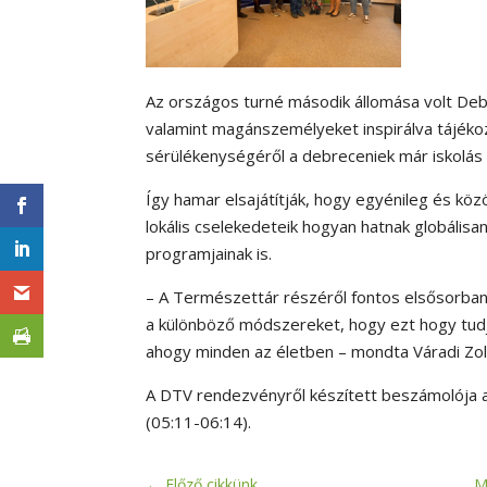
Az országos turné második állomása volt Debre
valamint magánszemélyeket inspirálva tájéko
sérülékenységéről a debreceniek már iskolás 
Így hamar elsajátítják, hogy egyénileg és k
lokális cselekedeteik hogyan hatnak globális
programjainak is.
– A Természettár részéről fontos elsősorban
a különböző módszereket, hogy ezt hogy tudj
ahogy minden az életben – mondta Váradi Zo
A DTV rendezvényről készített beszámolója 
(05:11-06:14).
←
Előző cikkünk
M