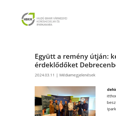
Együtt a remény útján: k
érdeklődőket Debrecen
2024.03.11
|
Médiamegjelenések
dehi
itth
besz
Ipar