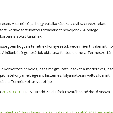
cen. A turné célja, hogy vállalkozásokat, civil szervezeteket,
zott, környezettudatos társadalmat neveljenek. A bolygó
korban is sokat tanulnak.
özösségben hogyan tehetnek környezetük védelméért, valamint, h
an. A különböző generációk oktatása fontos eleme a Természettár
 a környezeti nevelés, azaz megmutatni azokat a modelleket, az
uk hatékonyan elvégezni, hiszen ez folyamatosan változik, mint
ltán, a Természettár vezetője.
a
2024.03.10-i
DTV Híradó Zöld Hírek rovatában nézhető vissza
egjelent az "Uniós finanszírozás gyakorlati útmutató" 2023. évi kiadá