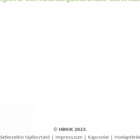
© HBKIK 2023.
datkezelési tájékoztató
|
Impresszum
|
Kapcsolat
|
Honlaptérk