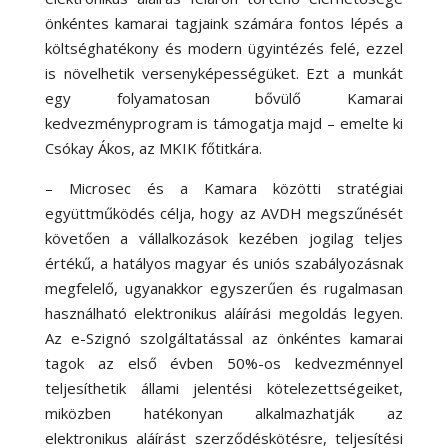
önkéntes kamarai tagjaink számára fontos lépés a
költséghatékony és modern ügyintézés felé, ezzel
is növelhetik versenyképességüket. Ezt a munkát
egy folyamatosan bővülő Kamarai
kedvezményprogram is támogatja majd – emelte ki
Csókay Ákos, az MKIK főtitkára.
– Microsec és a Kamara közötti stratégiai
együttműködés célja, hogy az AVDH megszűnését
követően a vállalkozások kezében jogilag teljes
értékű, a hatályos magyar és uniós szabályozásnak
megfelelő, ugyanakkor egyszerűen és rugalmasan
használható elektronikus aláírási megoldás legyen.
Az e-Szignó szolgáltatással az önkéntes kamarai
tagok az első évben 50%-os kedvezménnyel
teljesíthetik állami jelentési kötelezettségeiket,
miközben hatékonyan alkalmazhatják az
elektronikus aláírást szerződéskötésre, teljesítési