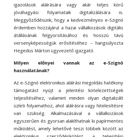
igazolások aláírására vagy akár teljes körű
jóváhagyási folyamataik digitalizálására is.
Meggyőződésünk, hogy a kedvezményes e-Szignó
érdemben hozzájárul a hazai vállalkozások digitális
átállásának felgyorsításához és hosszú távú
versenyképességük erősítéséhez – hangsúlyozta
Hegedüs Márton ügyvezető igazgató.
Milyen előnyei vannak az e-Szignó
használatának?
Az e-Szignó elektronikus aláírási megoldás hatékony
támogatást nyújt a jelentési kötelezettségek
teljesítéséhez, valamint minden olyan digitalizált
üzleti folyamathoz, ahol aláírásra vagy hitelesítésre
van szükség. Alkalmazásával a vállalkozások
egyszerűen és gyorsan alakíthatnak ki papírmentes
működést, amely lehetővé teszi többek között az
elektronikus szerződéskötést, a teljesítési