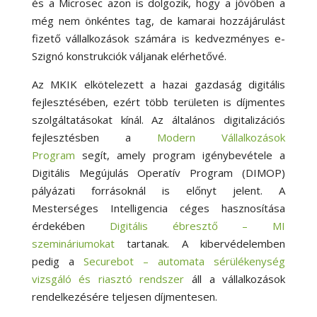
és a Microsec azon is dolgozik, hogy a jövőben a
még nem önkéntes tag, de kamarai hozzájárulást
fizető vállalkozások számára is kedvezményes e-
Szignó konstrukciók váljanak elérhetővé.
Az MKIK elkötelezett a hazai gazdaság digitális
fejlesztésében, ezért több területen is díjmentes
szolgáltatásokat kínál. Az általános digitalizációs
fejlesztésben a
Modern Vállalkozások
Program
segít, amely program igénybevétele a
Digitális Megújulás Operatív Program (DIMOP)
pályázati forrásoknál is előnyt jelent. A
Mesterséges Intelligencia céges hasznosítása
érdekében
Digitális ébresztő – MI
szemináriumokat
tartanak. A kibervédelemben
pedig a
Securebot – automata sérülékenység
vizsgáló és riasztó rendszer
áll a vállalkozások
rendelkezésére teljesen díjmentesen.