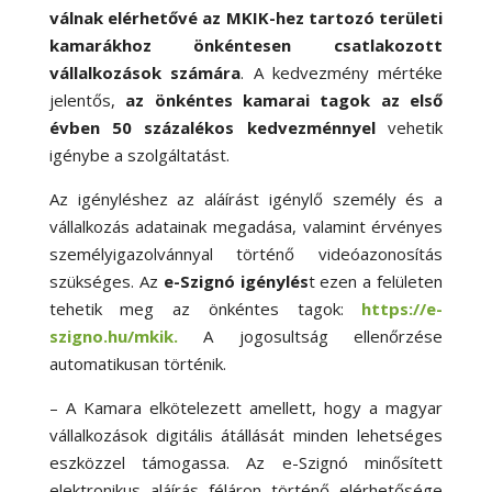
válnak elérhetővé az MKIK-hez tartozó területi
kamarákhoz önkéntesen csatlakozott
vállalkozások számára
. A kedvezmény mértéke
jelentős,
az önkéntes kamarai tagok az első
évben 50 százalékos kedvezménnyel
vehetik
igénybe a szolgáltatást.
Az igényléshez az aláírást igénylő személy és a
vállalkozás adatainak megadása, valamint érvényes
személyigazolvánnyal történő videóazonosítás
szükséges.
Az
e-Szignó igénylés
t ezen a felületen
tehetik meg az önkéntes tagok:
https://e-
szigno.hu/mkik.
A jogosultság ellenőrzése
automatikusan történik.
– A Kamara elkötelezett amellett, hogy a magyar
vállalkozások digitális átállását minden lehetséges
eszközzel támogassa. Az e-Szignó minősített
elektronikus aláírás féláron történő elérhetősége