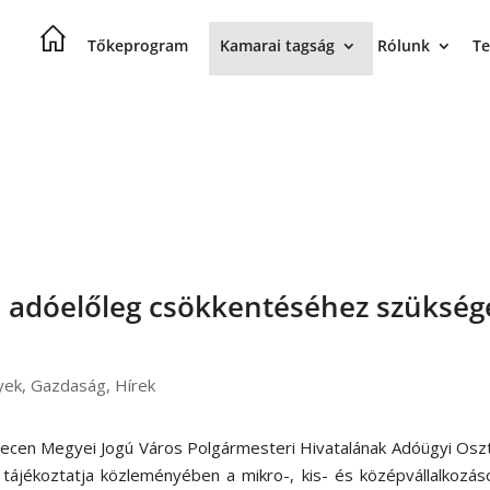
Tőkeprogram
Kamarai tagság
Rólunk
Te
si adóelőleg csökkentéséhez szükség
yek
,
Gazdaság
,
Hírek
ecen Megyei Jogú Város Polgármesteri Hivatalának Adóügyi Osz
l tájékoztatja közleményében a mikro-, kis- és középvállalkozás