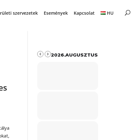
rületi szervezetek
Események
Kapcsolat
HU
2026.AUGUSZTUS
es
tálya
okat,