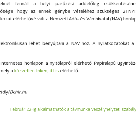
eknél fennáll a helyi iparűzési adóelőleg csökkentésén
tősége, hogy az ennek igénybe vételéhez szükséges 21NY
tkozat elérhetővé vált a Nemzeti Adó- és Vámhivatal (NAV) honlap
elektronikusan lehet benyújtani a NAV-hoz. A nyilatkozatokat 
internetes honlapon a nyitólapról elérhető Papíralapú ügyinté
amely a
közvetlen linken, itt is
elérhető.
ztá
ly/
Dehir.hu
Február 22-ig alkalmazhatók a távmunka veszélyhelyzeti szabály