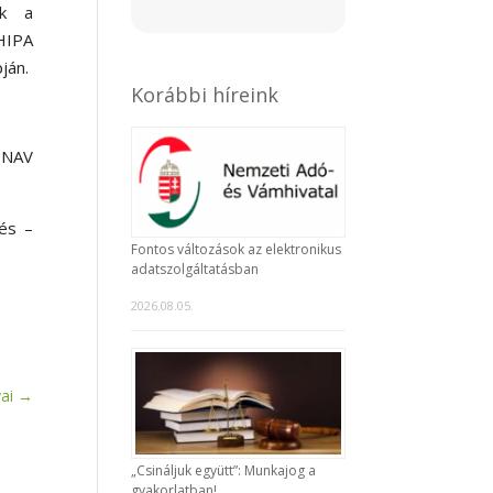
ek a
HIPA
ján.
Korábbi híreink
a NAV
zés –
Fontos változások az elektronikus
adatszolgáltatásban
2026.08.05.
ai
→
„Csináljuk együtt”: Munkajog a
gyakorlatban!