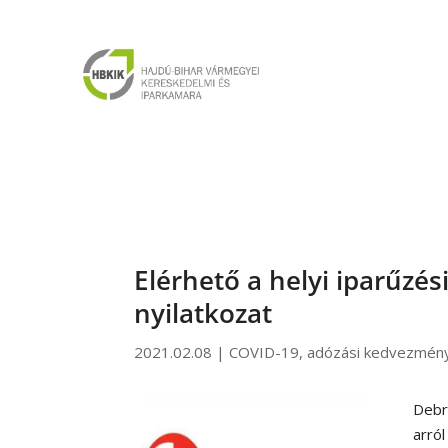
Elérhető a helyi iparűzé
nyilatkozat
2021.02.08
|
COVID-19
,
adózási kedvezmén
Debr
arró