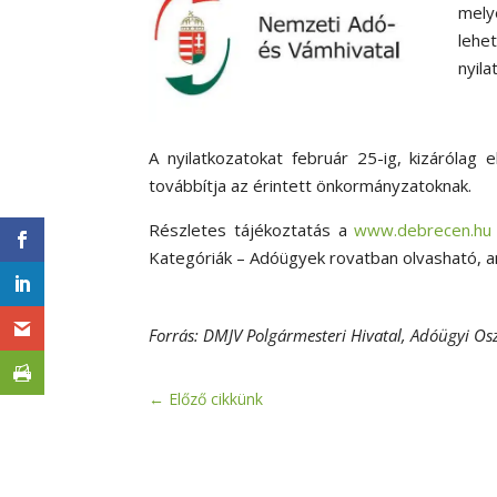
mely
lehe
nyila
A nyilatkozatokat február 25-ig, kizárólag 
továbbítja az érintett önkormányzatoknak.
Részletes tájékoztatás a
www.debrecen.hu
Kategóriák – Adóügyek rovatban olvasható, 
Forrás: DMJV Polgármesteri Hivatal, Adóügyi Os
←
Előző cikkünk