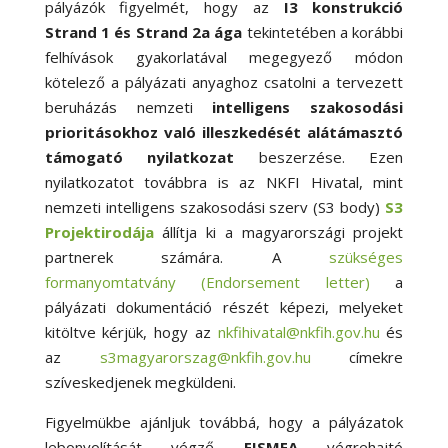
pályázók figyelmét, hogy az
I3 konstrukció
Strand 1 és Strand 2a ága
tekintetében a korábbi
felhívások gyakorlatával megegyező módon
kötelező a pályázati anyaghoz csatolni a tervezett
beruházás nemzeti
intelligens szakosodási
prioritásokhoz való illeszkedését alátámasztó
támogató nyilatkozat
beszerzése. Ezen
nyilatkozatot továbbra is az NKFI Hivatal, mint
nemzeti intelligens szakosodási szerv (S3 body)
S3
Projektirodája
állítja ki a magyarországi projekt
partnerek számára. A
szükséges
formanyomtatvány (Endorsement letter)
a
pályázati dokumentáció részét képezi, melyeket
kitöltve kérjük, hogy az
nkfihivatal@nkfih.gov.hu
és
az
s3magyarorszag@nkfih.gov.hu
címekre
szíveskedjenek megküldeni.
Figyelmükbe ajánljuk továbbá, hogy a pályázatok
lebonyolítását végző
EISMEA
végrehajtó