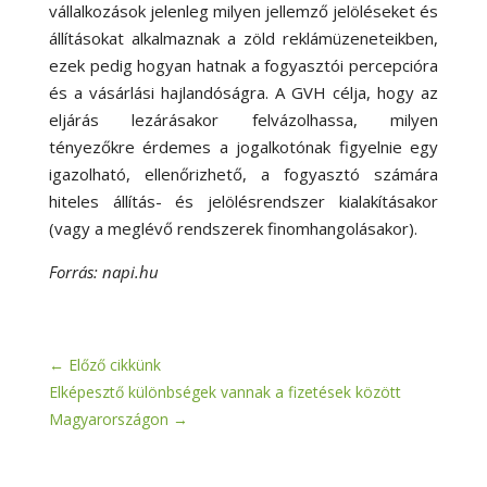
vállalkozások jelenleg milyen jellemző jelöléseket és
állításokat alkalmaznak a zöld reklámüzeneteikben,
ezek pedig hogyan hatnak a fogyasztói percepcióra
és a vásárlási hajlandóságra. A GVH célja, hogy az
eljárás lezárásakor felvázolhassa, milyen
tényezőkre érdemes a jogalkotónak figyelnie egy
igazolható, ellenőrizhető, a fogyasztó számára
hiteles állítás- és jelölésrendszer kialakításakor
(vagy a meglévő rendszerek finomhangolásakor).
Forrás: napi.hu
←
Előző cikkünk
Elképesztő különbségek vannak a fizetések között
Magyarországon
→