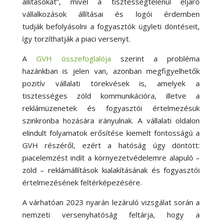
állításokat”, mivel a tisztességtelenül eljáró
vállalkozások állításai és logói érdemben
tudják befolyásolni a fogyasztók ügyleti döntéseit,
így torzíthatják a piaci versenyt.
A
GVH összefoglalója
szerint a probléma
hazánkban is jelen van, azonban megfigyelhetők
pozitív vállalati törekvések is, amelyek a
tisztességes zöld kommunikációra, illetve a
reklámüzenetek és fogyasztói értelmezésük
szinkronba hozására irányulnak. A vállalati oldalon
elindult folyamatok erősítése kiemelt fontosságú a
GVH részéről, ezért a hatóság úgy döntött:
piacelemzést indít a környezetvédelemre alapuló –
zöld – reklámállítások kialakításának és fogyasztói
értelmezésének feltérképezésére.
A várhatóan 2023 nyarán lezáruló vizsgálat során a
nemzeti versenyhatóság feltárja, hogy a