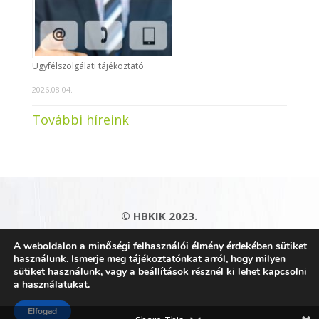
Ügyfélszolgálati tájékoztató
2026.08.04.
További híreink
© HBKIK 2023.
Adatkezelési tájékoztató
|
Impresszum
|
A weboldalon a minőségi felhasználói élmény érdekében sütiket
Kapcsolat
|
Honlaptérkép
használunk. Ismerje meg tájékoztatónkat arról, hogy milyen
sütiket használunk, vagy a
beállítások
résznél ki lehet kapcsolni
a használatukat.
Elfogad