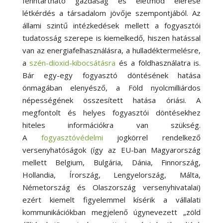
fenntartható gazdaság és életmód elérése
létkérdés a társadalom jövője szempontjából. Az
állami szintű intézkedések mellett a fogyasztói
tudatosság szerepe is kiemelkedő, hiszen hatással
van az energiafelhasználásra, a hulladéktermelésre,
a
szén-dioxid-kibocsátásra
és a földhasználatra is.
Bár egy-egy fogyasztó döntésének hatása
önmagában elenyésző, a Föld nyolcmilliárdos
népességének összesített hatása óriási. A
megfontolt és helyes fogyasztói döntésekhez
hiteles információkra van szükség.
A
fogyasztóvédelmi
jogkörrel rendelkező
versenyhatóságok (így az EU-ban Magyarország
mellett Belgium, Bulgária, Dánia, Finnország,
Hollandia, Írország, Lengyelország, Málta,
Németország és Olaszország versenyhivatalai)
ezért kiemelt figyelemmel kísérik a vállalati
kommunikációkban megjelenő úgynevezett „zöld