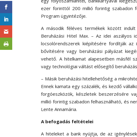
egy folyószámlahitel, bankkártyával kiegés
ezer forinttól 200 millió forintig szabadon
Program ügyintézője.
A második féléves termékek között indult 
Beruházási Hitel Max. – Az idei aszályos i
locsolórendszerek kiépítésére fordítják az 
bővítésére vagy beruházási pályázat kiegé
vehető. A hitelkamat alapesetben másfél sz
vagy technológiai váltást elősegítő beruházásr
– Másik beruházási hitellehetőség a mikrohit
Ennek kamata egy százalék, és kezdő vállalkoz
forgóeszközök, készletek beszerzésére vag
millió forintig szabadon felhasználható, és 
Lente Annamária.
A befogadás feltételei
A hiteleket a bank nyújtja, de az igénylése