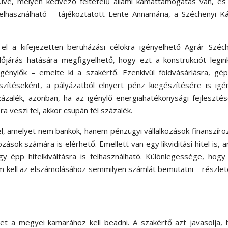
zülve, melyen kedvező feltételű állami kamattámogatás van, é
 felhasználható – tájékoztatott Lente Annamária, a Széchenyi K
el a kifejezetten beruházási célokra igényelhető Agrár Széch
dőjárás hatására megfigyelhető, hogy ezt a konstrukciót legi
igénylők – emelte ki a szakértő. Ezenkívül földvásárlásra, gé
szítéseként, a pályázatból elnyert pénz kiegészítésére is ig
ázalék, azonban, ha az igénylő energiahatékonysági fejleszté
a veszi fel, akkor csupán fél százalék.
el, amelyet nem bankok, hanem pénzügyi vállalkozások finanszíro
ások számára is elérhető. Emellett van egy likviditási hitel is, 
y épp hitelkiváltásra is felhasználható. Különlegessége, hog
nem kell az elszámolásához semmilyen számlát bemutatni – részle
ket a megyei kamarához kell beadni. A szakértő azt javasolja,