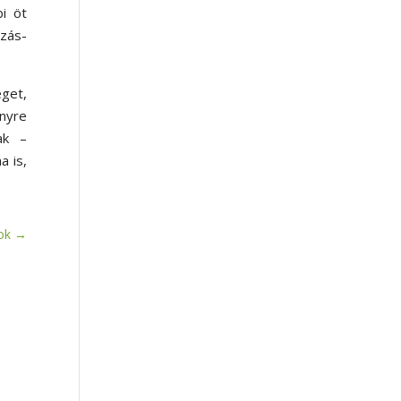
bi öt
ozás-
éget,
nyre
ak –
a is,
ok
→