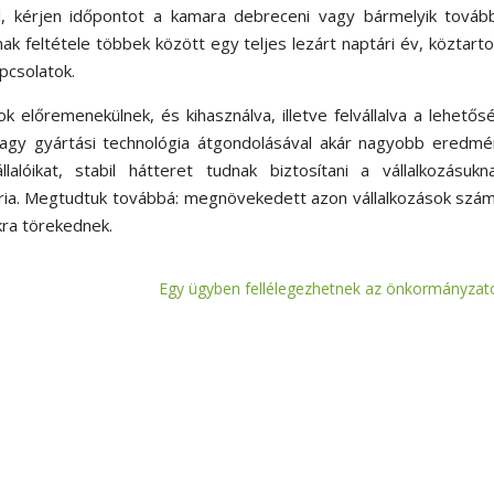
al, kérjen időpontot a kamara debreceni vagy bármelyik továb
ak feltétele többek között egy teljes lezárt naptári év, köztart
pcsolatok.
k előremenekülnek, és kihasználva, illetve felvállalva a lehetős
vagy gyártási technológia átgondolásával akár nagyobb eredmé
alóikat, stabil hátteret tudnak biztosítani a vállalkozásukn
ia. Megtudtuk továbbá: megnövekedett azon vállalkozások szám
ra törekednek.
Egy ügyben fellélegezhetnek az önkormányzat