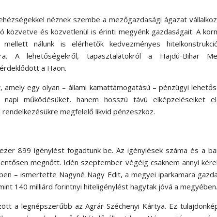
 nehézségekkel néznek szembe a mezőgazdasági ágazat vállalkoz
ció közvetve és közvetlenül is érinti megyénk gazdaságait. A ko
 mellett nálunk is elérhetők kedvezményes hitelkonstrukci
. A lehetőségekről, tapasztalatokról a Hajdú-Bihar Me
érdeklődött a Haon.
, amely egy olyan – állami kamattámogatású – pénzügyi lehető
a napi működésüket, hanem hosszú távú elképzeléseiket el
l rendelkezésükre megfelelő likvid pénzeszköz.
 ezer 899 igénylést fogadtunk be. Az igénylések száma és a b
 jelentősen megnőtt. Idén szeptember végéig csaknem annyi kér
vben – ismertette Nagyné Nagy Edit, a megyei iparkamara gazd
nt 140 milliárd forintnyi hiteligénylést hagytak jóvá a megyében
zött a legnépszerűbb az Agrár Széchenyi Kártya. Ez tulajdonk