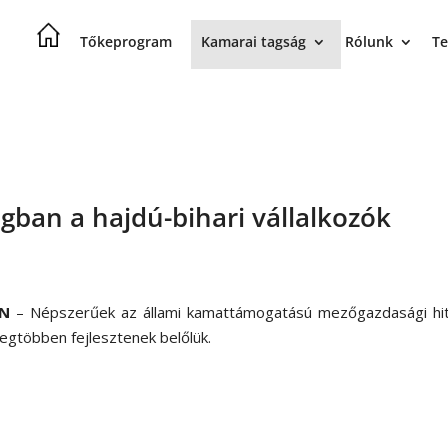
Tőkeprogram
Kamarai tagság
Rólunk
Te
ban a hajdú-bihari vállalkozók
N
– Népszerűek az állami kamattámogatású mezőgazdasági hit
 legtöbben fejlesztenek belőlük.