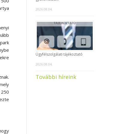
s 500
ártya
2026.08.04.
enyi
nkább
ppark
énybe
Ügyfélszolgálati tájékoztató
sekre
2026.08.04.
További híreink
znak.
amely
y 250
tezte
 hogy