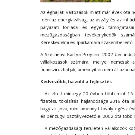
Az éghajlati változások miatt már évek óta
Idén az energiaválság, az aszály és az inflá
pályázati forrásai és egyéb támogatásai
mezőgazdaságban tevékenykedők számára
Kereskedelmi és Iparkamara szakembereitől 
A Széchenyi Kártya Program 2002-ben indult
vállalkozások számára, mellyel nemcsak 
finanszírozhatják, amennyiben nem áll azonna
Kedvezőbb, ha zöld a fejlesztés
– Az eltelt mintegy 20 évben több mint 15
fizetési, tőkésítési hajlandósága 2019 óta
hagytak jóvá, mint amennyit tavaly egész é
és pénzügyi osztályvezetője. 2002 óta több mi
– A mezőgazdasági területen vállalkozók kö