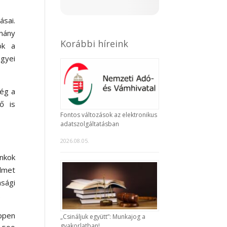
ásai.
rmány
Korábbi híreink
ók a
gyei
ség a
ő is
Fontos változások az elektronikus
adatszolgáltatásban
2026.08.05.
ankok
elmet
asági
.
éppen
„Csináljuk együtt”: Munkajog a
gyakorlatban!