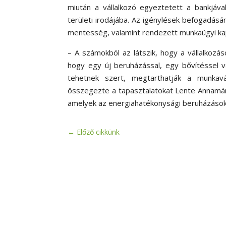
miután a vállalkozó egyeztetett a bankjáv
területi irodájába. Az igénylések befogadásán
mentesség, valamint rendezett munkaügyi ka
– A számokból az látszik, hogy a vállalkozáso
hogy egy új beruházással, egy bővítéssel 
tehetnek szert, megtarthatják a munkaváll
összegezte a tapasztalatokat Lente Annamár
amelyek az energiahatékonysági beruházások
←
Előző cikkünk