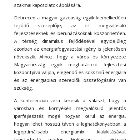
szakmai kapcsolatok ápolására.
Debrecen a magyar gazdaság egyik kiemelkedően
fejlődő szereplője, az itt megvalósuló
fejlesztéseknek és beruházásoknak köszönhetően.
A térség dinamikus fejlődésével egyidejűleg
azonban az energiafogyasztási igény is jelentősen
növekszik. Ahhoz, hogy a város és környezete
Magyarország egyik meghatározó fejlesztési
központjává váljon, elegendő és sokszínű energiára
és az energiapiaci szereplők összefogására van
szükség.
A konferencián arra keresik a választ, hogy a
városban és környékén megvalósuló jelentős
iparfejlesztés mögé hogyan kerül az energia,
hogyan lehet hosszú távon a leghatékonyabban, a
legoptimálisabb energiamix kialakításával,
fenntartható módon kielégíteni a hirtelen