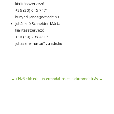
kiállításszervező
+36 (30) 645 7471
hunyadi.janos@vtrade.hu
Juhászné Schneider Márta
kiállításszervező
+36 (30) 299 4317
juhaszne.marta@vtrade.hu
←
Előző cikkünk
Intermodalitás és elektromobilitás
→