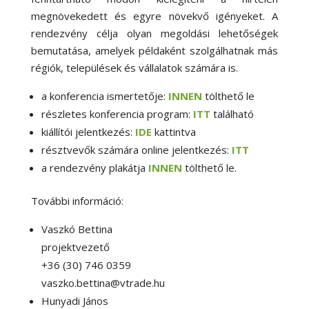
megnövekedett és egyre növekvő igényeket. A
rendezvény célja olyan megoldási lehetőségek
bemutatása, amelyek példaként szolgálhatnak más
régiók, települések és vállalatok számára is.
a konferencia ismertetője:
INNEN
tölthető le
részletes konferencia program:
ITT
található
kiállítói jelentkezés:
IDE
kattintva
résztvevők számára online jelentkezés:
ITT
a rendezvény plakátja
INNEN
tölthető le.
További információ:
Vaszkó Bettina
projektvezető
+36 (30) 746 0359
vaszko.bettina@vtrade.hu
Hunyadi János