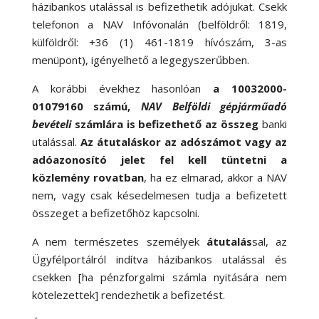
házibankos utalással is befizethetik adójukat. Csekk
telefonon a NAV Infóvonalán (belföldről: 1819,
külföldről: +36 (1) 461-1819 hívószám, 3-as
menüpont), igényelhető a legegyszerűbben.
A korábbi évekhez hasonlóan
a 10032000-
01079160 számú,
NAV Belföldi gépjárműadó
bevételi
számlára is befizethető az összeg
banki
utalással.
Az átutaláskor az adószámot vagy az
adóazonosító jelet fel kell tüntetni a
közlemény rovatban
, ha ez elmarad, akkor a NAV
nem, vagy csak késedelmesen tudja a befizetett
összeget a befizetőhöz kapcsolni.
A nem természetes személyek
átutalás
sal, az
Ügyfélportálról indítva házibankos utalással és
csekken [ha pénzforgalmi számla nyitására nem
kötelezettek] rendezhetik a befizetést.