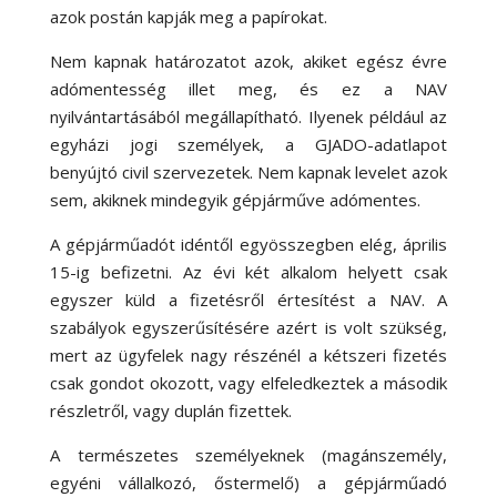
azok postán kapják meg a papírokat.
Nem kapnak határozatot azok, akiket egész évre
adómentesség illet meg, és ez a NAV
nyilvántartásából megállapítható. Ilyenek például az
egyházi jogi személyek, a GJADO-adatlapot
benyújtó civil szervezetek. Nem kapnak levelet azok
sem, akiknek mindegyik gépjárműve adómentes.
A gépjárműadót idéntől egyösszegben elég, április
15-ig befizetni. Az évi két alkalom helyett csak
egyszer küld a fizetésről értesítést a NAV. A
szabályok egyszerűsítésére azért is volt szükség,
mert az ügyfelek nagy részénél a kétszeri fizetés
csak gondot okozott, vagy elfeledkeztek a második
részletről, vagy duplán fizettek.
A természetes személyeknek (magánszemély,
egyéni vállalkozó, őstermelő) a gépjárműadó