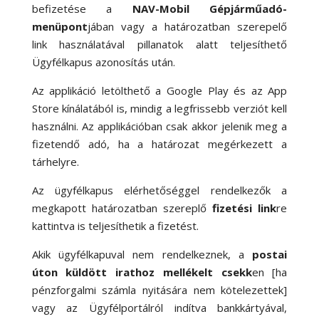
befizetése a
NAV-Mobil Gépjárműadó-
menüpont
jában vagy a határozatban szerepelő
link használatával pillanatok alatt teljesíthető
Ügyfélkapus azonosítás után.
Az applikáció letölthető a Google Play és az App
Store kínálatából is, mindig a legfrissebb verziót kell
használni. Az applikációban csak akkor jelenik meg a
fizetendő adó, ha a határozat megérkezett a
tárhelyre.
Az ügyfélkapus elérhetőséggel rendelkezők a
megkapott határozatban szereplő
fizetési link
re
kattintva is teljesíthetik a fizetést.
Akik ügyfélkapuval nem rendelkeznek, a
postai
úton küldött irathoz mellékelt csekk
en [ha
pénzforgalmi számla nyitására nem kötelezettek]
vagy az Ügyfélportálról indítva bankkártyával,