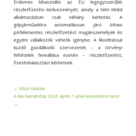
Érdemes kihasználni az EU legegyszerűbb
részletfizetési kedvezményét, amely a NAV-Mobil
alkalmazásban csak néhány kattintás. A
gépjárműadóra automatikusan járó öthavi
pótlékmentes részletfizetést magánszemélyek és
egyéni vállalkozók vehetik igénybe. A likviditással
küzdő gazdálkodó szervezetek – a törvényi
feltételek fennállása esetén – részletfizetést,
fizetéshalasztást kérhetnek.
←
Előző cikkünk
A kkv kamatstop 2024. április 1-jével kivezetésre kerül
→