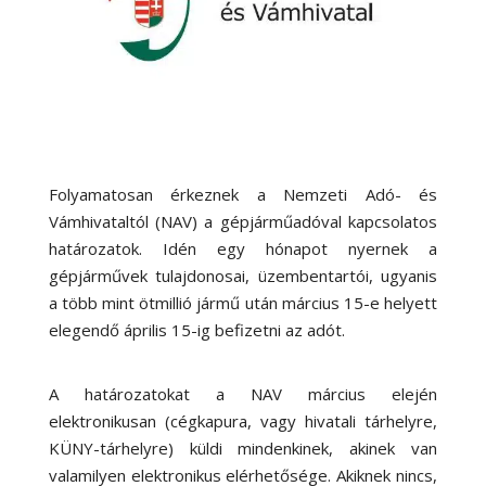
Folyamatosan érkeznek a Nemzeti Adó- és
Vámhivataltól (NAV) a gépjárműadóval kapcsolatos
határozatok. Idén egy hónapot nyernek a
gépjárművek tulajdonosai, üzembentartói, ugyanis
a több mint ötmillió jármű után március 15-e helyett
elegendő április 15-ig befizetni az adót.
A határozatokat a NAV március elején
elektronikusan (cégkapura, vagy hivatali tárhelyre,
KÜNY-tárhelyre) küldi mindenkinek, akinek van
valamilyen elektronikus elérhetősége. Akiknek nincs,