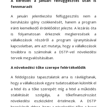
A kereslet a januári felfüggesztés után is
fennmaradt
A januári jelentkezési felfüggesztés nem a
beruházási igény csökkenését, hanem a program
iránti kiemelkedő érdeklődést jelezte. A lezárás óta
is folyamatosan érkeznek megkeresések a
vállalkozások részéről a program újranyitásával
kapcsolatban, ami azt mutatja, hogy a vállalkozások
továbbra is számolnak a DSTP-vel növekedési
terveik megvalósításában.
A növekedési tőke szerepe felértékelődik
A feldolgozási tapasztalatok arra is rávilágítanak,
hogy a vállalkozások egyre tudatosabban különítik el
a hitel és a tőke szerepét: míg a hitel a működés
stabilitását szolgálja, a tőkefinanszírozást
növekedési eszközként értelmezik. A DSTP
hozzájárult ahhoz, hogy a növekedési tőke a hazai