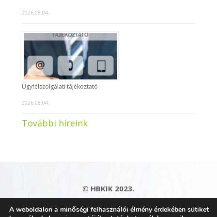
2026.08.04.
Ügyfélszolgálati tájékoztató
2026.08.04.
További híreink
© HBKIK 2023.
Adatkezelési tájékoztató
|
Impresszum
|
A weboldalon a minőségi felhasználói élmény érdekében sütiket
Kapcsolat
|
Honlaptérkép