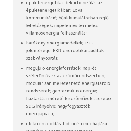
épületenergetika; dekarbonizálás az
épületenergetikában; LoRa
kommunikáció; hőakkumulátorban rejlő
lehetőségek; napelemes termelés;
villamosenergia felhasználás;
hatékony energiamodellek; ESG
jelentősége; EKR; energetikai auditok;
szabványosítás;
megújuló energiaforrások: nap-és
szélerőművek az erőműrendszerben;
modulárisan méretezhető energiatároló
rendszerek; geotermikus energia;
háztartási méretű kiserőművek szerepe;
SDG irányelve; nagyfogyasztók
energiapiaca;
elektromobilitás; hidrogén meghajtású