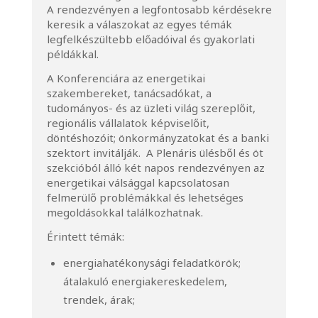
A rendezvényen a legfontosabb kérdésekre
keresik a válaszokat az egyes témák
legfelkészültebb előadóival és gyakor­lati
példákkal.
A Konferenciára az energetikai
szakembereket, tanácsadókat, a
tudományos- és az üzleti világ szereplőit,
regionális vállalatok képviselőit,
döntéshozóit; önkormányzatokat és a banki
szektort invitálják. A Plenáris ülésből és öt
szekcióból álló két napos rendezvényen az
energetikai válság­gal kapcsolatosan
felmerülő problémákkal és lehetséges
megoldásokkal találkozhatnak.
Érintett témák:
energiahatékonysági feladatkörök;
átalakuló energiakereskedelem,
trendek, árak;