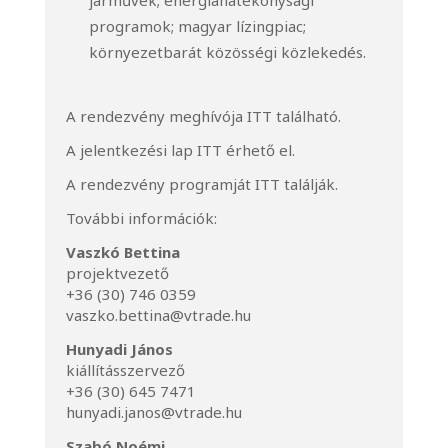
járművek; energiahatékonysági
programok; magyar lízingpiac;
környezetbarát közösségi közlekedés.
A rendezvény meghívója
ITT
található.
A jelentkezési lap
ITT
érhető el.
A rendezvény programját
ITT
találják.
További információk:
Vaszkó Bettina
projektvezető
+36 (30) 746 0359
vaszko.bettina@vtrade.hu
Hunyadi János
kiállításszervező
+36 (30) 645 7471
hunyadi.janos@vtrade.hu
Szabó Noémi