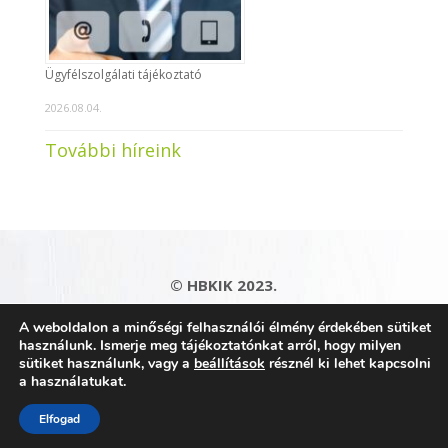
Ügyfélszolgálati tájékoztató
2026.08.04.
További híreink
© HBKIK 2023.
Adatkezelési tájékoztató
|
Impresszum
|
A weboldalon a minőségi felhasználói élmény érdekében sütiket
Kapcsolat
|
Honlaptérkép
használunk. Ismerje meg tájékoztatónkat arról, hogy milyen
sütiket használunk, vagy a
beállítások
résznél ki lehet kapcsolni
a használatukat.
Elfogad