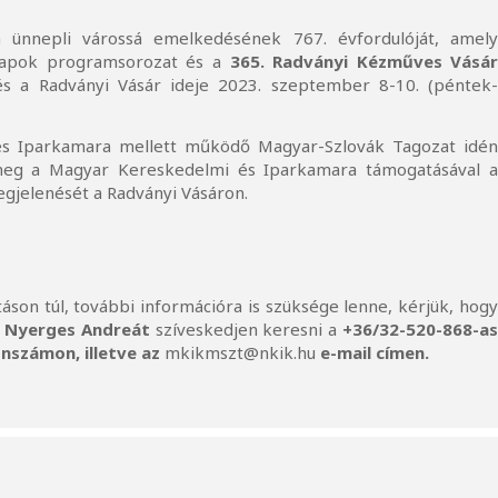
ünnepli várossá emelkedésének 767. évfordulóját, amel
osnapok programsorozat és a
365. Radványi Kézműves Vásá
 a Radványi Vásár ideje 2023. szeptember 8-10. (péntek
s Iparkamara mellett működő Magyar-Szlovák Tagozat idé
meg a Magyar Kereskedelmi és Iparkamara támogatásával 
jelenését a Radványi Vásáron.
son túl, további információra is szüksége lenne, kérjük, hog
,
Nyerges Andreát
szíveskedjen keresni a
+36
/32-520-868-a
nszámon, illetve az
mkikmszt@nkik.hu
e-mail címen.