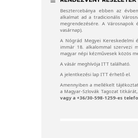
Besztercebánya ebben az évben 
alkalmat ad a tradicionális Vár
megrendezésére. A Városnapok és
vasárnap).
A Nógrád Megyei Kereskedelmi é
immár 18. alkalommal szervezi 
magyar népi kézművesek közös meg
A vásár meghívója
ITT
található.
A jelentkezési lap
ITT
érhető el.
Amennyiben a mellékelt tájékoztatá
a Magyar-Szlovák Tagozat titkárát
vagy a +36/30-598-1259-es telefo