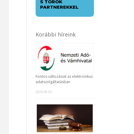
S TÖRÖK
PARTNEREKKEL
y
r
-
Korábbi híreink
n
a
Fontos változások az elektronikus
y
adatszolgáltatásban
s
2026.08.05.