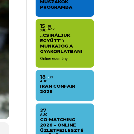
MŰSZAKOK
PROGRAMBA
15
18
NOV
JÚL
„CSINÁLJUK
EGYÜTT”:
MUNKAJOG A
GYAKORLATBAN!
Online esemény
18
21
AUG
IRAN CONFAIR
2026
27
AUG
CO-MATCHING
2026 – ONLINE
ÜZLETFEJLESZTÉ