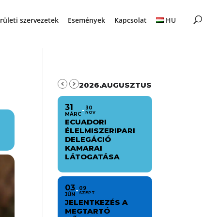
rületi szervezetek
Események
Kapcsolat
HU
2026.AUGUSZTUS
31
30
NOV
MÁRC
ECUADORI
ÉLELMISZERIPARI
DELEGÁCIÓ
KAMARAI
LÁTOGATÁSA
03
09
SZEPT
JÚN
JELENTKEZÉS A
MEGTARTÓ