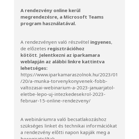
A rendezvény online kerül
megrendezésre, a Microsoft Teams
program használatával.
A rendezvényen való részvétel
ingyenes
,
de előzetes
regisztrációhoz
kötött
.
Jelentkezni az iparkamara
weblapján az alábbi linkre kattintva
lehetséges:
https://www.iparkamaraszolnok.hu/2023/01
/20/a-munka-torvenykonyvenek-fobb-
valtozasai-webinarium-a-2023-januarjatol-
eletbe-lepo-uj-intezkedesekrol-2023-
februar-15-online-rendezveny/
A webináriumra való becsatlakozáshoz
szükséges linket és technikai információkat
a rendezvény előtti napon kapják meg a
beregisztráltak.