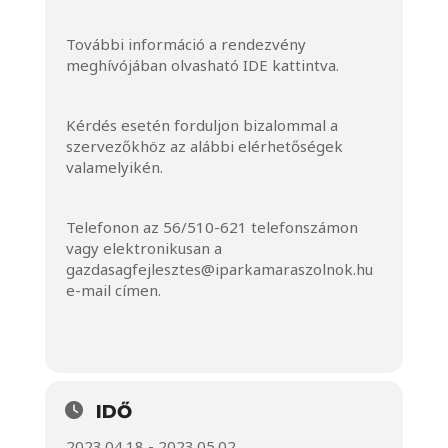
További információ a rendezvény
meghívójában olvasható
IDE kattintva
.
Kérdés esetén forduljon bizalommal a
szervezőkhöz az alábbi elérhetőségek
valamelyikén.
Telefonon az 56/510-621 telefonszámon
vagy elektronikusan a
gazdasagfejlesztes@iparkamaraszolnok.hu
e-mail címen.
IDŐ
2023.04.18 - 2023.05.02