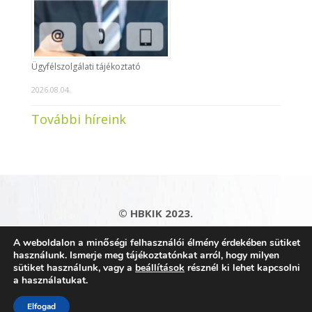
Ügyfélszolgálati tájékoztató
2026.08.04.
További híreink
© HBKIK 2023.
Adatkezelési tájékoztató
|
Impresszum
|
A weboldalon a minőségi felhasználói élmény érdekében sütiket
Kapcsolat
|
Honlaptérkép
használunk. Ismerje meg tájékoztatónkat arról, hogy milyen
sütiket használunk, vagy a
beállítások
résznél ki lehet kapcsolni
a használatukat.
Elfogad