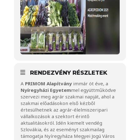
RENDEZVÉNY RÉSZLETEK
A
PRIMOM Alapítvány
immár öt éve, a
Nyíregyházi Egyetem
mel együttműködve
szervezi meg agrár szakmai napját, ahol a
szakmai előadásokon első kézből
értesülhetnek az agrár-élelmiszeripari
vállalkozások a szektort érintő
aktualitásokról. Idén kiemelt vendég
Szlovákia, és az eseményt szakmailag
támogatja Nyíregyháza Megyei Jogú Város