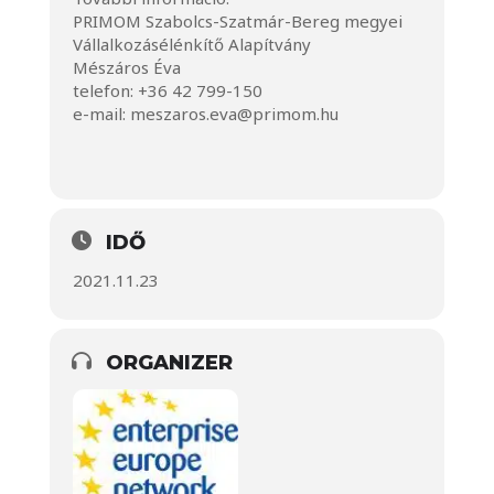
PRIMOM Szabolcs-Szatmár-Bereg megyei
Vállalkozásélénkítő Alapítvány
Mészáros Éva
telefon: +36 42 799-150
e-mail:
meszaros.eva@primom.hu
IDŐ
2021.11.23
ORGANIZER