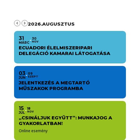
2026.AUGUSZTUS
31
30
NOV
MÁRC
ECUADORI ÉLELMISZERIPARI
DELEGÁCIÓ KAMARAI LÁTOGATÁSA
03
09
SZEPT
JÚN
JELENTKEZÉS A MEGTARTÓ
MŰSZAKOK PROGRAMBA
15
18
NOV
JÚL
„CSINÁLJUK EGYÜTT”: MUNKAJOG A
GYAKORLATBAN!
Online esemény