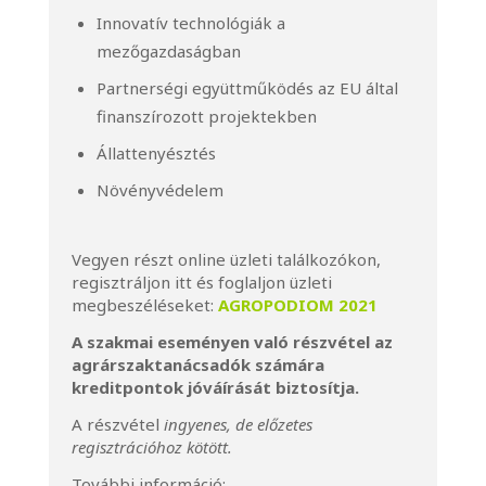
Innovatív technológiák a
mezőgazdaságban
Partnerségi együttműködés az EU által
finanszírozott projektekben
Állattenyésztés
Növényvédelem
Vegyen részt online üzleti találkozókon,
regisztráljon itt és foglaljon üzleti
megbeszéléseket:
AGROPODIOM 2021
A szakmai eseményen való részvétel az
agrárszaktanácsadók számára
kreditpontok jóváírását biztosítja.
A részvétel
ingyenes, de előzetes
regisztrációhoz kötött.
További információ: