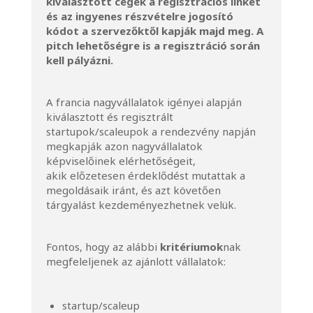
kiválasztott cégek a regisztrációs linket
és az ingyenes részvételre jogosító
kódot a szervezőktől kapják majd meg. A
pitch lehetőségre is a regisztráció során
kell pályázni.
A francia nagyvállalatok igényei alapján
kiválasztott és regisztrált
startupok/scaleupok a rendezvény napján
megkapják azon nagyvállalatok
képviselőinek elérhetőségeit,
akik előzetesen érdeklődést mutattak a
megoldásaik iránt, és azt követően
tárgyalást kezdeményezhetnek velük.
Fontos, hogy az alábbi
kritériumok
nak
megfeleljenek az ajánlott vállalatok:
startup/scaleup