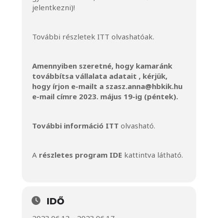
jelentkezni)!
További részletek
ITT
olvashatóak.
Amennyiben szeretné, hogy kamaránk
továbbítsa vállalata adatait , kérjük,
hogy írjon e-mailt a
szasz.anna@hbkik.hu
e-mail címre 2023. május 19-ig (péntek).
További információ
ITT
olvasható.
A
részletes program
IDE
kattintva látható.
IDŐ