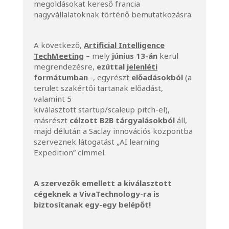
megoldásokat kereső francia
nagyvállalatoknak történő bemutatkozásra.
A következő,
Artificial Intelligence
TechMeeting
– mely
június 13-án
kerül
megrendezésre,
ezúttal
jelenléti
formátumban
-, egyrészt
előadásokból
(a
terület szakértői tartanak előadást,
valamint 5
kiválasztott startup/scaleup pitch-el),
másrészt
célzott B2B tárgyalásokból
áll,
majd délután a Saclay innovációs központba
szerveznek látogatást „AI learning
Expedition” címmel.
A szervezők emellett a kiválasztott
cégeknek a VivaTechnology-ra is
biztosítanak egy-egy belépőt!