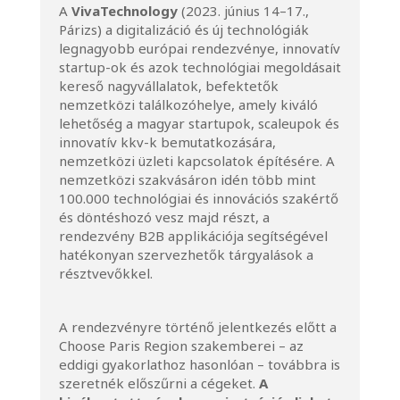
A
VivaTechnology
(2023. június 14–17.,
Párizs) a digitalizáció és új technológiák
legnagyobb európai rendezvénye, innovatív
startup-ok és azok technológiai megoldásait
kereső nagyvállalatok, befektetők
nemzetközi találkozóhelye, amely kiváló
lehetőség a magyar startupok, scaleupok és
innovatív kkv-k bemutatkozására,
nemzetközi üzleti kapcsolatok építésére. A
nemzetközi szakvásáron idén több mint
100.000 technológiai és innovációs szakértő
és döntéshozó vesz majd részt, a
rendezvény B2B applikációja segítségével
hatékonyan szervezhetők tárgyalások a
résztvevőkkel.
A rendezvényre történő jelentkezés előtt a
Choose Paris Region szakemberei – az
eddigi gyakorlathoz hasonlóan – továbbra is
szeretnék előszűrni a cégeket.
A