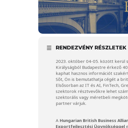
RENDEZVÉNY RÉSZLETEK
2023. október 04-05. között kerül s
Királyságból Budapestre érkező 40 
kaphat hasznos információt szakértő
Sőt, Ön is bemutathatja cégét a br
Elsősorban az IT és AI, FinTech, Gr
szektorok résztvevőkre lehet szám
szektorális vagy méretbeli megköté
partner várjuk.
A
Hungarian British Business Allia
Exportfejlesztési Ügynökséggel
e