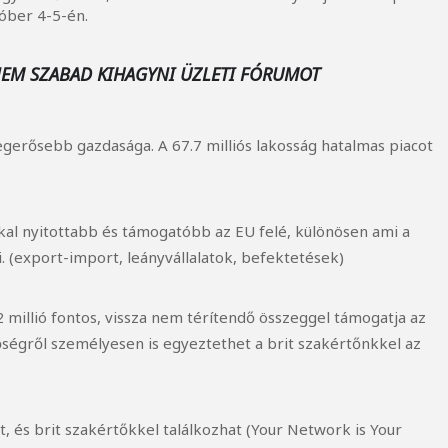
óber 4-5-én.
NEM SZABAD KIHAGYNI ÜZLETI FÓRUMOT
 legerősebb gazdasága. A 67.7 milliós lakosság hatalmas piacot
kkal nyitottabb és támogatóbb az EU felé, különösen ami a
i. (export-import, leányvállalatok, befektetések)
 millió fontos, vissza nem térítendő összeggel támogatja az
tőségről személyesen is egyeztethet a brit szakértőnkkel az
t, és brit szakértőkkel találkozhat (Your Network is Your