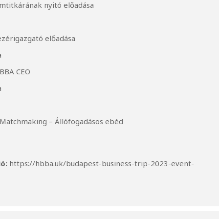
lamtitkárának nyitó előadása
zérigazgató előadása
a
BBA CEO
a
 Matchmaking – Állófogadásos ebéd
ió:
https://hbba.uk/budapest-business-trip-2023-event-