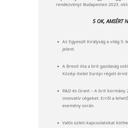
rendezvényt Budapesten 2023. okt
5 OK, AMIÉRT 
Az Egyesült Királyság a világ 5.
jelent.
A Brexit óta a brit gazdaság so
Közép-Kelet Európi régiót érint
R&D és Grant – A brit kormány 2
innovatív cégeket. Erről a lehe
esemény során.
Valós üzleti kapcsolatokat köthe