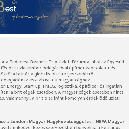
or a Budapest Business Trip Üzleti Fórumra, ahol az Egyesült
fős brit üzletember delegációval építhet kapcsolatot és
ktől a brit és a globális piaci terjeszkedésről.
it delegációnak és a kb 60-80 magyar cégnek.
een Energy, Start-up, FMCG, logisztika, építőipar és ingatlan
ítani a brit cégek esetében. A magyar cégek esetében nincs
s, valamennyi, a brit piac iránt komolyan érdeklődő üzleti
nce
a
Londoni Magyar Nagykövetséggel
és a
HEPA Magyar
gyüttműködve, közös szervezésben bonyolítja a kétnapos