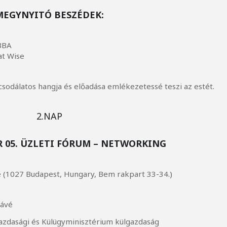
MEGYNYITÓ BESZÉDEK:
BBA
at Wise
csodálatos hangja és előadása emlékezetessé teszi az estét.
2.NAP
R 05. ÜZLETI FÓRUM – NETWORKING
 (1027 Budapest, Hungary, Bem rakpart 33-34.)
kávé
azdasági és Külügyminisztérium külgazdaság