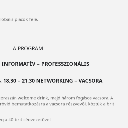
lobális piacok felé.
A PROGRAM
– INFORMATÍV – PROFESSZIONÁLIS
. 18.30 – 21.30 NETWORKING – VACSORA
 teraszán welcome drink, majd három fogásos vacsora. A
övid bemutatkozásra a vacsora részvevői, köztük a brit
g a 40 brit cégvezetővel.