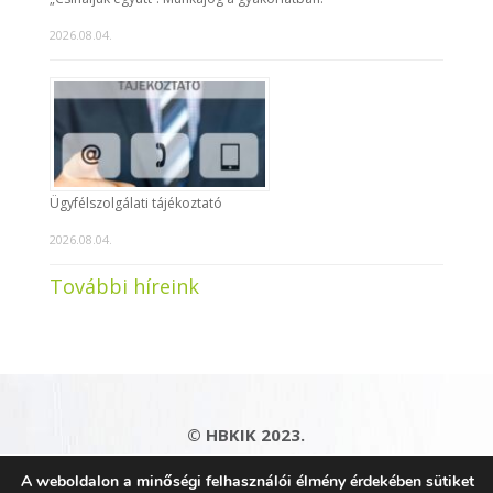
2026.08.04.
Ügyfélszolgálati tájékoztató
2026.08.04.
További híreink
© HBKIK 2023.
Adatkezelési tájékoztató
|
Impresszum
|
A weboldalon a minőségi felhasználói élmény érdekében sütiket
Kapcsolat
|
Honlaptérkép