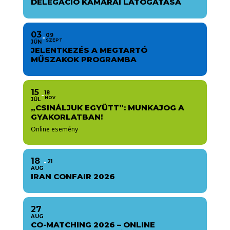
DELEGÁCIÓ KAMARAI LÁTOGATÁSA
03
09
SZEPT
JÚN
JELENTKEZÉS A MEGTARTÓ
MŰSZAKOK PROGRAMBA
15
18
NOV
JÚL
„CSINÁLJUK EGYÜTT”: MUNKAJOG A
GYAKORLATBAN!
Online esemény
18
21
AUG
IRAN CONFAIR 2026
27
AUG
CO-MATCHING 2026 – ONLINE