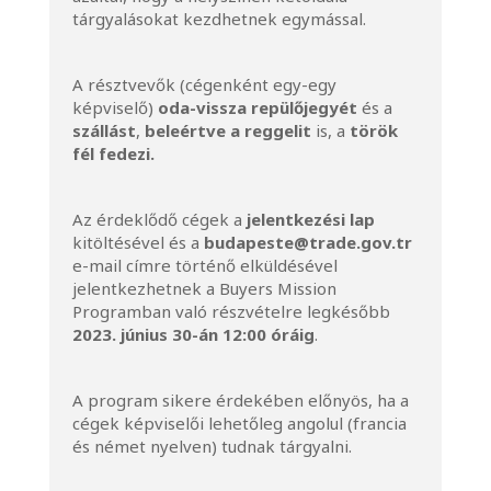
tárgyalásokat kezdhetnek egymással.
A résztvevők (cégenként egy-egy
képviselő)
oda-vissza repülőjegyét
és a
szállást
,
beleértve a reggelit
is, a
török
fél fedezi.
Az érdeklődő cégek a
jelentkezési lap
kitöltésével és a
budapeste@trade.gov.tr
e-mail címre történő elküldésével
jelentkezhetnek a Buyers Mission
Programban való részvételre legkésőbb
2023. június 30-án 12:00 óráig
.
A program sikere érdekében előnyös, ha a
cégek képviselői lehetőleg angolul (francia
és német nyelven) tudnak tárgyalni.