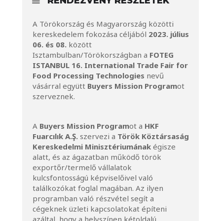
RENDEZVÉNY RÉSZLETEK
A Törökország és Magyarország közötti
kereskedelem fokozása céljából
2023. július
06. és 08.
között
Isztambulban/Törökországban a
FOTEG
ISTANBUL
16. International Trade Fair for
Food Processing Technologies
nevű
vásárral együtt
Buyers Mission Program
ot
szerveznek.
A
Buyers Mission Program
ot a
HKF
Fuarcılık A.Ş.
szervezi a
Török Köztársaság
Kereskedelmi Minisztériumának
égisze
alatt, és az ágazatban működő török
exportőr/termelő vállalatok
kulcsfontosságú képviselőivel való
találkozókat foglal magában. Az ilyen
programban való részvétel segít a
cégeknek üzleti kapcsolatokat építeni
azáltal, hogy a helyszínen kétoldalú