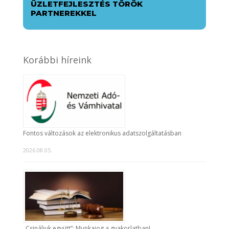
ÜZLETFEJLESZTÉS TÖRÖK
PARTNEREKKEL
Korábbi híreink
Fontos változások az elektronikus adatszolgáltatásban
2026.08.05.
„Csináljuk együtt”: Munkajog a gyakorlatban!