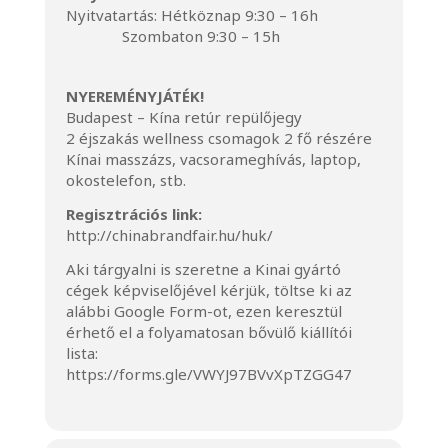
Nyitvatartás: Hétköznap 9:30 – 16h
Szombaton 9:30 – 15h
NYEREMÉNYJÁTÉK!
Budapest – Kína retúr repülőjegy
2 éjszakás wellness csomagok 2 fő részére
Kínai masszázs, vacsorameghívás, laptop,
okostelefon, stb.
Regisztrációs link:
http://chinabrandfair.hu/huk/
Aki tárgyalni is szeretne a Kinai gyártó
cégek képviselőjével kérjük, töltse ki az
alábbi Google Form-ot, ezen keresztül
érhető el a folyamatosan bővülő kiállítói
lista:
https://forms.gle/VWYJ97BVvXpTZGG47