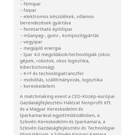
– fémipar
– faipar
– elektromos készülékek, villamos
berendezések gyártása
– fenntartható építőipar
– műanyag-, gumi-, kompozitgyártás
– vegyipar
– megújuló energia
– Ipar 4.0 megoldások/technológiák (okos
gépek, robotok, okos logisztika,
kiberbiztonság)
– K+F és technológiatranszfer
– mobilitás, szállítmányozás, logisztika
– kereskedelem
A matchmaking event a CED-Közép-európai
Gazdaságfejlesztési Hálózat Nonprofit Kft.
és a Magyar Kereskedelmi és
Iparkamarával együttműködésben, a
Szlovén Kereskedelmi és Iparkamara, a
Szlovén Gazdaságfejlesztési és Technológiai
Minisztérium, a Szlovén Kisipari Kamara