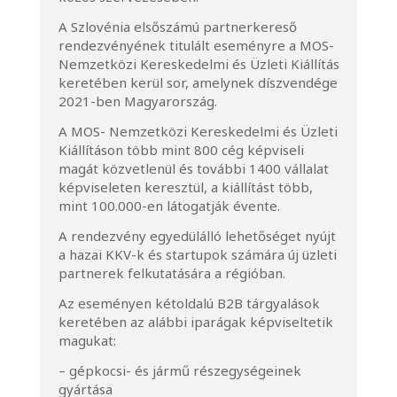
A Szlovénia elsőszámú partnerkereső
rendezvényének titulált eseményre a MOS-
Nemzetközi Kereskedelmi és Üzleti Kiállítás
keretében kerül sor, amelynek díszvendége
2021-ben Magyarország.
A MOS- Nemzetközi Kereskedelmi és Üzleti
Kiállításon több mint 800 cég képviseli
magát közvetlenül és további 1400 vállalat
képviseleten keresztül, a kiállítást több,
mint 100.000-en látogatják évente.
A rendezvény egyedülálló lehetőséget nyújt
a hazai KKV-k és startupok számára új üzleti
partnerek felkutatására a régióban.
Az eseményen kétoldalú B2B tárgyalások
keretében az alábbi iparágak képviseltetik
magukat:
– gépkocsi- és jármű részegységeinek
gyártása