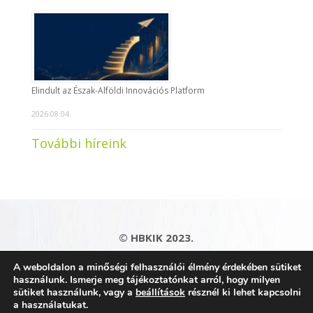
Elindult az Észak-Alföldi Innovációs Platform
2026.08.04.
További híreink
© HBKIK 2023.
Adatkezelési tájékoztató
|
Impresszum
|
A weboldalon a minőségi felhasználói élmény érdekében sütiket
Kapcsolat
|
Honlaptérkép
használunk. Ismerje meg tájékoztatónkat arról, hogy milyen
sütiket használunk, vagy a
beállítások
résznél ki lehet kapcsolni
a használatukat.