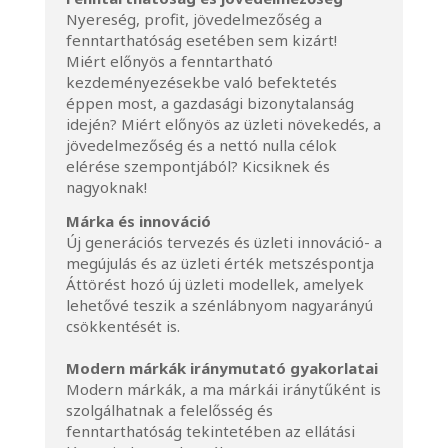
Nyereség, profit, jövedelmezőség a
fenntarthatóság esetében sem kizárt!
Miért előnyös a fenntartható
kezdeményezésekbe való befektetés
éppen most, a gazdasági bizonytalanság
idején? Miért előnyös az üzleti növekedés, a
jövedelmezőség és a nettó nulla célok
elérése szempontjából? Kicsiknek és
nagyoknak!
Márka és innováció
Új generációs tervezés és üzleti innováció- a
megújulás és az üzleti érték metszéspontja
Áttörést hozó új üzleti modellek, amelyek
lehetővé teszik a szénlábnyom nagyarányú
csökkentését is.
Modern márkák iránymutató gyakorlatai
Modern márkák, a ma márkái iránytűként is
szolgálhatnak a felelősség és
fenntarthatóság tekintetében az ellátási