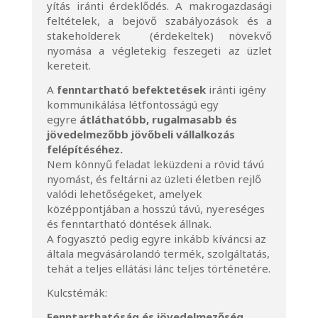
yítás iránti érdeklődés. A makrogazdasági
feltételek, a bejövő szabályozások és a
stakeholderek (érdekeltek) növekvő
nyomása a végletekig feszegeti az üzlet
kereteit.
A
fenntartható befektetések
iránti igény
kommunikálása létfontosságú egy
egyre
átláthatóbb, rugalmasabb és
jövedelmezőbb jövőbeli vállalkozás
felépítéséhez.
Nem könnyű feladat leküzdeni a rövid távú
nyomást, és feltárni az üzleti életben rejlő
valódi lehetőségeket, amelyek
középpontjában a hosszú távú, nyereséges
és fenntartható döntések állnak.
A fogyasztó pedig egyre inkább kíváncsi az
általa megvásárolandó termék, szolgáltatás,
tehát a teljes ellátási lánc teljes történetére.
Kulcstémák:
Fenntarthatóság és jövedelmezőség