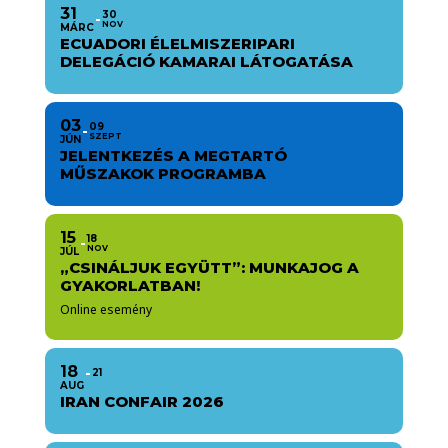
31
30
NOV
MÁRC
ECUADORI ÉLELMISZERIPARI
DELEGÁCIÓ KAMARAI LÁTOGATÁSA
03
09
SZEPT
JÚN
JELENTKEZÉS A MEGTARTÓ
MŰSZAKOK PROGRAMBA
15
18
NOV
JÚL
„CSINÁLJUK EGYÜTT”: MUNKAJOG A
GYAKORLATBAN!
Online esemény
18
21
AUG
IRAN CONFAIR 2026