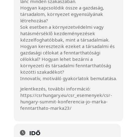
lánc minden szakaszában.
Hogyan kapcsolódik össze a gazdaság,
társadalom, környezet egyensúlyának
létrehozása?
Sok esetben a környezetvédelmi vagy
hatásmérséklő kezdeményezések
kézzelfoghatóbbak, mint a társadalmiak.
Hogyan keresztezik ezeket a társadalmi és
gazdasági célokat a fenntarthatósági
célokkal? Hogyan lehet bezárni a
környezeti és társadalmi fenntarthatóság
közötti szakadékot?
Innovatív, motiváló gyakorlatok bemutatása.
Jelentkezés, további információ:
https://csrhungary.eu/csr_esemenyek/csr-
hungary-summit-konferencia-jo-marka-
fenntarthato-marka23/
IDŐ