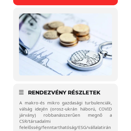
RENDEZVÉNY RÉSZLETEK
A makro-és mikro gazdasági turbulenciák,
válság idején (orosz-ukrán háború, COVID
járvány) robbanásszerűen megnő a
CSR/társadalmi
felelősség/fenntarthatóság/ESG/vállalatirán