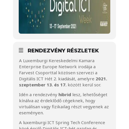
RENDEZVÉNY RÉSZLETEK
A Luxemburgi Kereskedelmi Kamara
Enterprise Europe Network irodája a
Farvest Csoporttal közösen szervezi a
Digitális ICT Hét 2. kiadását, amelyre
2021.
szeptember 13. és 17.
között kerül sor.
Idén a rendezvény
hibrid
lesz, lehetőséget
kínálva az érdeklődő cégeknek, hogy
virtuálisan vagy fizikailag részt vegyenek az
eseményen.
A luxemburgi ICT Spring Tech Conference
köré épülő Digitális ICT-hét gazdag és