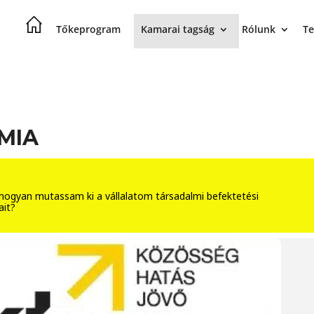
Tőkeprogram
Kamarai tagság
Rólunk
Te
MIA
hogyan mutassam ki a vállalatom társadalmi befektetési
ait?