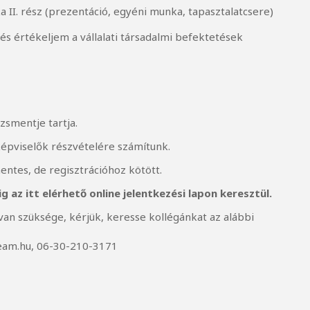
II. rész (prezentáció, egyéni munka, tapasztalatcsere)
s értékeljem a vállalati társadalmi befektetések
smentje tartja.
képviselők részvételére számítunk.
entes, de regisztrációhoz kötött.
ig az
itt elérhető online jelentkezési lapon keresztül
.
an szüksége, kérjük, keresse kollégánkat az alábbi
team.hu, 06-30-210-3171