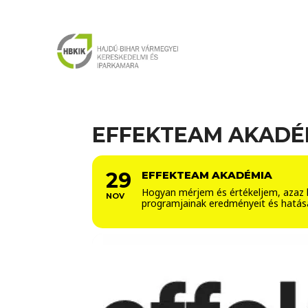
EFFEKTEAM AKADÉ
29
EFFEKTEAM AKADÉMIA
Hogyan mérjem és értékeljem, azaz 
NOV
programjainak eredményeit és hatás