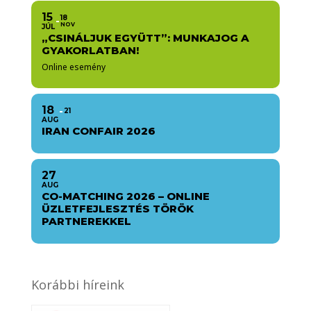
15
18
NOV
JÚL
„CSINÁLJUK EGYÜTT”: MUNKAJOG A
GYAKORLATBAN!
Online esemény
18
21
AUG
IRAN CONFAIR 2026
27
AUG
CO-MATCHING 2026 – ONLINE
ÜZLETFEJLESZTÉS TÖRÖK
PARTNEREKKEL
Korábbi híreink