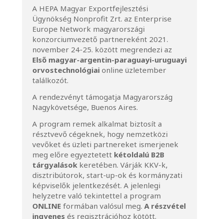
A HEPA Magyar Exportfejlesztési
Ügynökség Nonprofit Zrt. az Enterprise
Europe Network magyarországi
konzorciumvezető partnereként 2021.
november 24-25. között megrendezi az
Első magyar-argentin-paraguayi-uruguayi
orvostechnológiai
online üzletember
találkozót.
A rendezvényt támogatja Magyarország
Nagykövetsége, Buenos Aires.
A program remek alkalmat biztosít a
résztvevő cégeknek, hogy nemzetközi
vevőket és üzleti partnereket ismerjenek
meg előre egyeztetett
kétoldalú B2B
tárgyalások
keretében. Várják KKV-k,
disztribútorok, start-up-ok és kormányzati
képviselők jelentkezését. A jelenlegi
helyzetre való tekintettel a program
ONLINE
formában valósul meg.
A részvétel
ingyenes
és regisztrációhoz kötött.