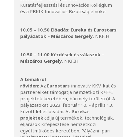
Kutatásfejlesztési és Innovációs Kollégium
és a PBKIK Innovációs Bizottság elnöke
10.05 – 10.50 Előadás: Eureka és Eurostars
pályázatok – Mészáros Gergely
, NKFIH
10.50 – 11.00 Kérdések és válaszok –
Mészáros Gergely
, NKFIH
A témákról
röviden:
Az
Eurostars
innovatív KKV-kat és
partnereiket támogatja nemzetközi K+F+I
projektek keretében, bármely területről. A
pályázatokat 2023. február 10. – április 13.
között lehet beadni. Az
Eureka-
projektek
célja új termékek, technológiák,
eljárások kifejlesztése nemzetközi
együttműködés keretében. Pályázni ipari