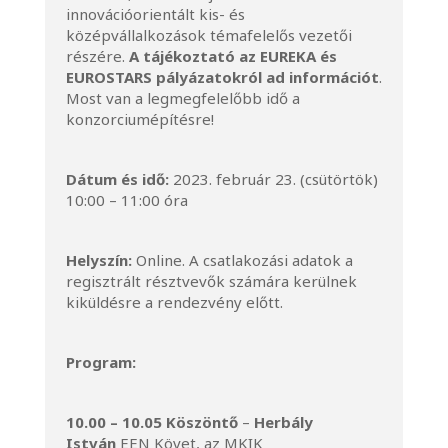
innovációorientált kis- és
középvállalkozások témafelelős vezetői
részére.
A tájékoztató az EUREKA és
EUROSTARS pályázatokról ad információt
.
Most van a legmegfelelőbb idő a
konzorciumépítésre!
Dátum és idő:
2023. február 23. (csütörtök)
10:00 – 11:00 óra
Helyszín:
Online. A csatlakozási adatok a
regisztrált résztvevők számára kerülnek
kiküldésre a rendezvény előtt.
Program:
10.00 – 10.05 Köszöntő
–
Herbály
István
EEN Követ, az MKIK