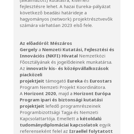
(alkalmazott) kutatásra, kísérleti
fejlesztésre lehet. A hazai Eureka-pályázat
következő beadási határideje a
hagyományos (network) projektrésztvevők
számára várhatóan 2023 első fele.
Az előadóról:
Mészáros
Gergely
a
Nemzeti Kutatási, Fejlesztési és
Innovációs (NKFI) Hivatal
Nemzetközi
Főosztályának és jogelődeinek munkatársa.
Az
innovatív kis- és középvállalkozások
piacközeli
projektjeit
támogató
Eureka
és
Eurostars
Program Nemzeti Projekt Koordinátora.
A
Horizont 2020
, majd a
Horizont Európa
Program ipari és biztonsági kutatási
projektjeit
lefedő programrészeinek
Programbizottsági Tagja és Nemzeti
Kapcsolattartója. Emellett a
kétoldalú
tudománydiplomáciai kapcsolatok
egyik
referenseként felel az
Izraellel folytatott