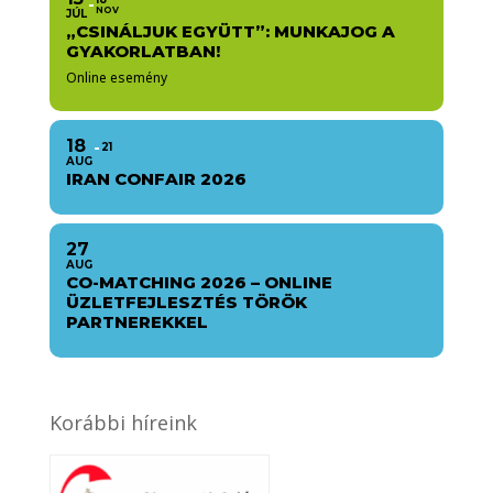
NOV
JÚL
„CSINÁLJUK EGYÜTT”: MUNKAJOG A
GYAKORLATBAN!
Online esemény
18
21
AUG
IRAN CONFAIR 2026
27
AUG
CO-MATCHING 2026 – ONLINE
ÜZLETFEJLESZTÉS TÖRÖK
PARTNEREKKEL
Korábbi híreink