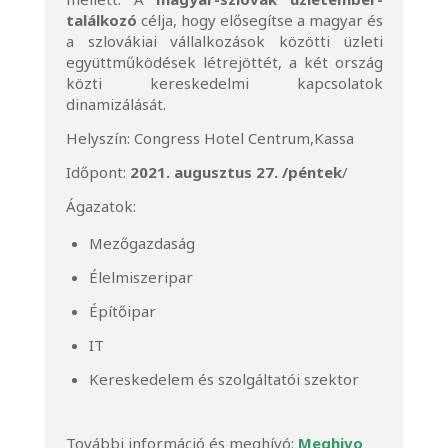
találkozó
célja, hogy elősegítse a magyar és
a szlovákiai vállalkozások közötti üzleti
együttműködések létrejöttét, a két ország
közti kereskedelmi kapcsolatok
dinamizálását.
Helyszín: Congress Hotel Centrum,Kassa
Időpont:
2021. augusztus 27. /péntek
/
Ágazatok:
Mezőgazdaság
Élelmiszeripar
Építőipar
IT
Kereskedelem és szolgáltatói szektor
További információ és meghívó:
Meghivo