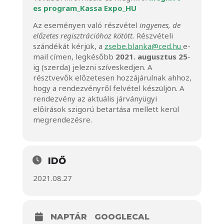
es program_Kassa Expo_HU
Az eseményen való részvétel
ingyenes, de
előzetes regisztrációhoz kötött.
Részvételi
szándékát kérjük, a
zsebe.blanka@ced.hu
e-
mail címen, legkésőbb
2021. augusztus 25
-
ig (szerda) jelezni szíveskedjen. A
résztvevők előzetesen hozzájárulnak ahhoz,
hogy a rendezvényről felvétel készüljön. A
rendezvény az aktuális járványügyi
előírások szigorú betartása mellett kerül
megrendezésre.
IDŐ
2021.08.27
NAPTÁR
GOOGLECAL