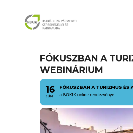
FÓKUSZBAN A TURI
WEBINÁRIUM
16
FÓKUSZBAN A TURIZMUS ÉS 
a BOKIK online rendezvénye
JÚN