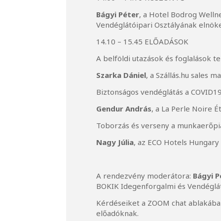
Bágyi Péter
, a Hotel Bodrog Welln
Vendéglátóipari Osztályának elnök
14.10 – 15.45 ELŐADÁSOK
A belföldi utazások és foglalások t
Szarka Dániel
, a Szállás.hu sales 
Biztonságos vendéglátás a COVID19 
Gendur András
, a La Perle Noire 
Toborzás és verseny a munkaerőpi
Nagy Júlia
, az ECO Hotels Hungar
A rendezvény moderátora:
Bágyi P
BOKIK Idegenforgalmi és Vendéglát
Kérdéseiket a ZOOM chat ablakában
előadóknak.