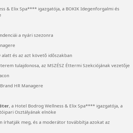
ess & Elix Spa**** igazgatója, a BOKIK Idegenforgalmi és
e
endenciái a nyári szezonra
managere
alatt és az azt követő időszakban
Étterem tulajdonosa, az MSZÉSZ Éttermi Szekciójának vezetője
acon
y Brand HR Managere
éter
, a Hotel Bodrog Wellness & Elix Spa**** igazgatója, a
óipari Osztályának elnöke
 írhatják meg, és a moderátor továbbítja azokat az