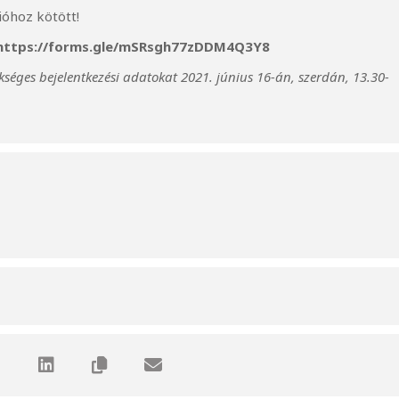
ióhoz kötött!
https://forms.gle/mSRsgh77zDDM4Q3Y8
kséges bejelentkezési adatokat 2021. június 16-án, szerdán, 13.30-