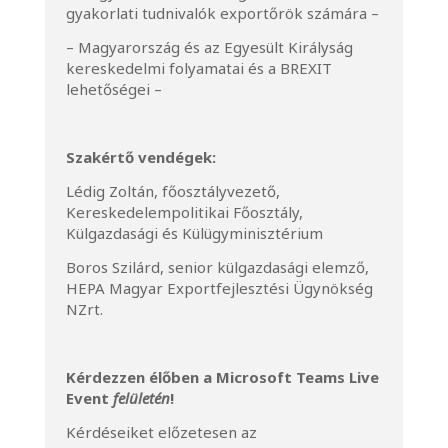
gyakorlati tudnivalók exportőrök számára –
– Magyarország és az Egyesült Királyság
kereskedelmi folyamatai és a BREXIT
lehetőségei –
Szakértő vendégek:
Lédig Zoltán, főosztályvezető,
Kereskedelempolitikai Főosztály,
Külgazdasági és Külügyminisztérium
Boros Szilárd, senior külgazdasági elemző,
HEPA Magyar Exportfejlesztési Ügynökség
NZrt.
K
érdezzen élőben a
Microsoft Teams Live
Event
felületén
!
Kérdéseiket előzetesen az