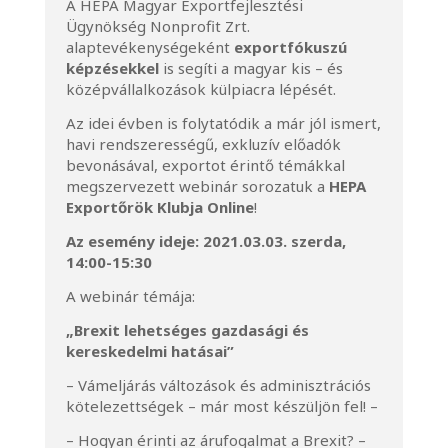
A HEPA Magyar Exportfejlesztési
Ügynökség Nonprofit Zrt.
alaptevékenységeként
exportfókuszú
képzésekkel
is segíti a magyar kis – és
középvállalkozások külpiacra lépését.
Az idei évben is folytatódik a már jól ismert,
havi rendszerességű, exkluzív előadók
bevonásával, exportot érintő témákkal
megszervezett webinár sorozatuk a
HEPA
Exportőrök Klubja Online
!
Az esemény ideje: 2021.03.03. szerda,
14:00-15:30
A webinár témája:
„Brexit lehetséges gazdasági és
kereskedelmi hatásai”
– Vámeljárás változások és adminisztrációs
kötelezettségek – már most készüljön fel! –
– Hogyan érinti az árufogalmat a Brexit? –