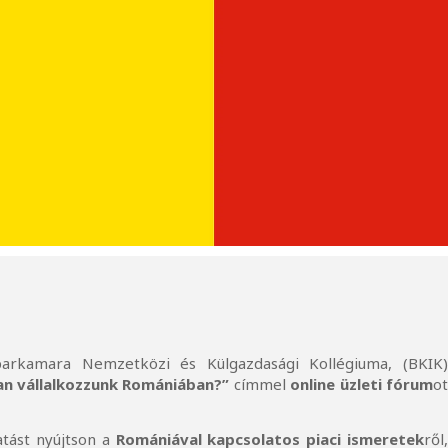
arkamara Nemzetközi és Külgazdasági Kollégiuma, (BKIK
n vállalkozzunk Romániában?”
címmel
online üzleti fórum
o
atást nyújtson a
Romániával kapcsolatos piaci ismeretek
ről