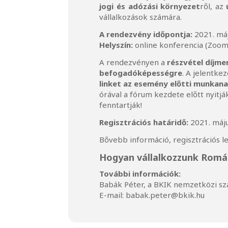
jogi és adózási környezet
ről, az
vállalkozások számára.
A rendezvény időpontja:
2021. máj
Helyszín:
online konferencia (Zoom
A rendezvényen a
részvétel díjme
befogadóképességre
. A jelentke
linket az esemény előtti munkana
órával a fórum kezdete előtt nyitj
fenntartják!
Regisztrációs határidő:
2021. máju
Bővebb információ, regisztrációs 
Hogyan vállalkozzunk Romá
További információk:
Babák Péter, a BKIK nemzetközi sz
E-mail:
babak.peter@bkik.hu