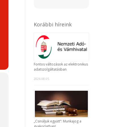
Korábbi híreink
Fontos változások az elektronikus
adatszolgáltatásban
2026.08.05.
)
t
„Csináljuk együtt”: Munkajog a
,
gyakorlatban!