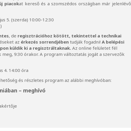
új piacok
at kereső és a szomszédos országban már jelenlév
us 5. (szerda) 10:00-12:30
)
ntes
, de
regisztrációhoz kötött, tekintettel a technikai
zéseket az
érkezés sorrendjében
tudják fogadni!
A belépési
pon küldik ki a regisztráltaknak.
Az online felületet fél
ák meg, 9:30 órakor. A program változtatás jogát a szervezők
s 4. 14:00 óra
lehetőség és részletes program az alábbi meghívóban:
niában – meghívó
akértője