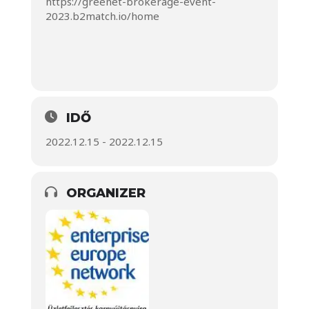
https://greenet-brokerage-event-
2023.b2match
.
io/home
IDŐ
2022.12.15 - 2022.12.15
ORGANIZER