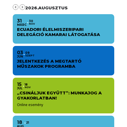
2026.AUGUSZTUS
31
30
NOV
MÁRC
ECUADORI ÉLELMISZERIPARI
DELEGÁCIÓ KAMARAI LÁTOGATÁSA
03
09
SZEPT
JÚN
JELENTKEZÉS A MEGTARTÓ
MŰSZAKOK PROGRAMBA
15
18
NOV
JÚL
„CSINÁLJUK EGYÜTT”: MUNKAJOG A
GYAKORLATBAN!
Online esemény
18
21
AUG