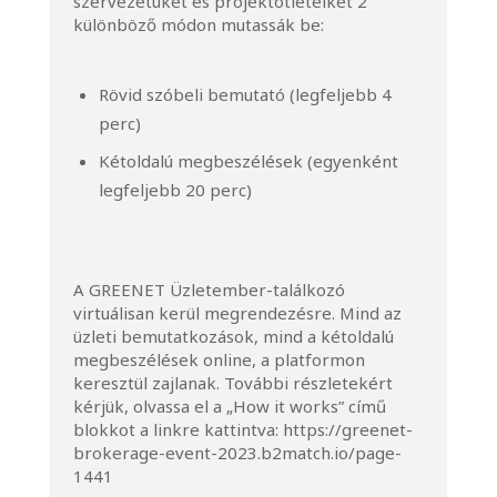
szervezetüket és projektötleteiket 2
különböző módon mutassák be:
Rövid szóbeli bemutató (legfeljebb 4
perc)
Kétoldalú megbeszélések (egyenként
legfeljebb 20 perc)
A GREENET Üzletember-találkozó
virtuálisan kerül megrendezésre. Mind az
üzleti bemutatkozások, mind a kétoldalú
megbeszélések online, a platformon
keresztül zajlanak. További részletekért
kérjük, olvassa el a „How it works” című
blokkot a linkre kattintva:
https://greenet-
brokerage-event-2023.b2match.io/page-
1441