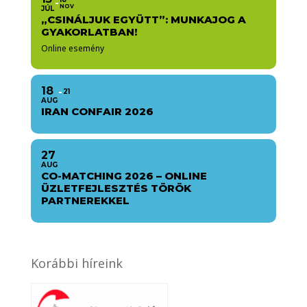
NOV
JÚL
„CSINÁLJUK EGYÜTT”: MUNKAJOG A
GYAKORLATBAN!
Online esemény
18
21
AUG
IRAN CONFAIR 2026
27
AUG
CO-MATCHING 2026 – ONLINE
ÜZLETFEJLESZTÉS TÖRÖK
PARTNEREKKEL
Korábbi híreink