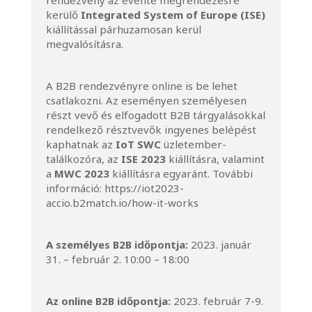
rendezvény az évente megrendezésre
kerülő
Integrated System of Europe (ISE)
kiállítással párhuzamosan kerül
megvalósításra.
A B2B rendezvényre online is be lehet
csatlakozni. Az eseményen személyesen
részt vevő és elfogadott B2B tárgyalásokkal
rendelkező résztvevők ingyenes belépést
kaphatnak az
IoT SWC
üzletember-
találkozóra, az
ISE 2023
kiállításra, valamint
a
MWC 2023
kiállításra egyaránt. További
információ:
https://iot2023-
accio.b2match.io/how-it-works
A személyes B2B időpontja:
2023. január
31. – február 2. 10:00 – 18:00
Az online B2B időpontja:
2023. február 7-9.